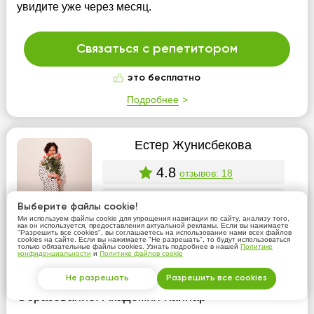
увидите уже через месяц.
Связаться с репетитором
это бесплатно
Подробнее
Естер Жунисбекова
4.8
отзывов: 18
8000 тнг/час
Выберите файлы cookie!
Ми используем файлы cookie для упрощения навигации по сайту, анализу того,
как он используется, предоставления актуальной рекламы. Если вы нажимаете
Алматы
"Разрешить все cookies", вы соглашаетесь на использование нами всех файлов
cookies на сайте. Если вы нажимаете "Не разрешать", то будут использоваться
только обязательные файлы cookies. Узнать подробнее в нашей
Политике
конфиденциальности
и
Политике файлов cookie
Казахский язык
Не разрешать
Разрешить все cookies
Образование:
Академия Кайнар