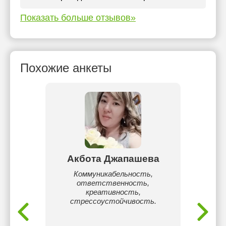
Показать больше отзывов»
Похожие анкеты
ова
Акбота Джапашева
М
анала
Коммуникабельность,
Меня з
 эфиры,
ответственность,
я учит
раммы
креативность,
лите
стрессоустойчивость.
каза