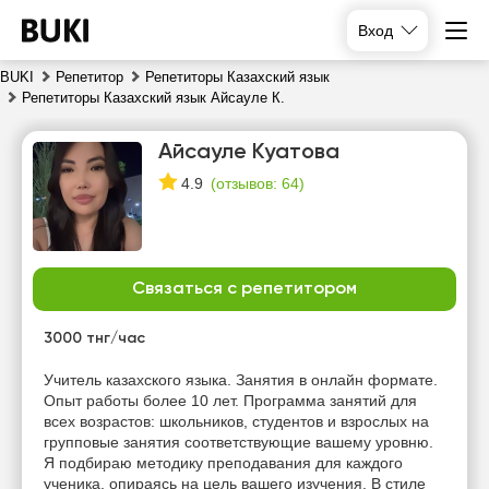
Вход
BUKI
Репетитор
Репетиторы Казахский язык
Репетиторы Казахский язык Айсауле К.
Айсауле Куатова
(
отзывов: 64
)
4.9
Связаться с репетитором
пт
сб
вс
пн
7
8
9
10
3000 тнг/час
Нет
Нет
Нет
Учитель казахского языка. Занятия в онлайн формате.
15:00
свободных
свободных
свободных
Опыт работы более 10 лет. Программа занятий для
часов
часов
часов
всех возрастов: школьников, студентов и взрослых на
15:30
групповые занятия соответствующие вашему уровню.
Я подбираю методику преподавания для каждого
16:00
ученика, опираясь на цель вашего изучения. В стиле