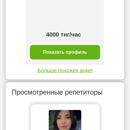
4000 тнг/час
ль
Показать профиль
П
Больше похожих анкет
Просмотренные репетиторы