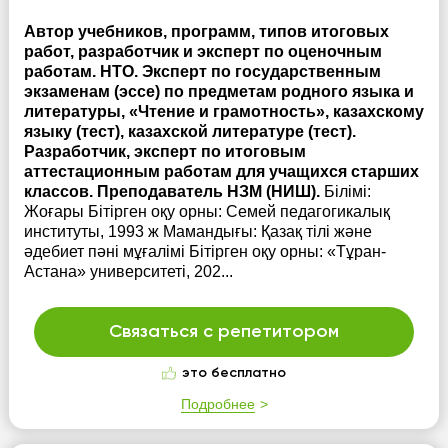
Автор учебников, программ, типов итоговых
работ, разработчик и эксперт по оценочным
работам. НТО. Эксперт по государственным
экзаменам (эссе) по предметам родного языка и
литературы, «Чтение и грамотность», казахскому
языку (тест), казахской литературе (тест).
Разработчик, эксперт по итоговым
аттестационным работам для учащихся старших
классов. Преподаватель НЗМ (НИШ).
Білімі:
Жоғары Бітірген оқу орны: Семей педагогикалық
институты, 1993 ж Мамандығы: Қазақ тілі және
әдебиет пәні мұғалімі Бітірген оқу орны: «Тұран-
Астана» университеті, 202...
Связаться с репетитором
это бесплатно
Подробнее