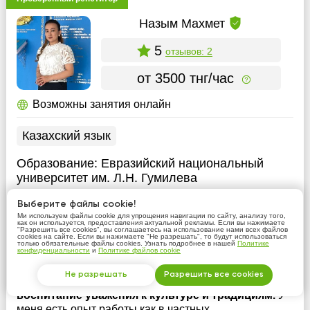
Назым Махмет
5
отзывов: 2
от 3500 тнг/час
Возможны занятия онлайн
Казахский язык
Образование:
Евразийский национальный
университет им. Л.Н. Гумилева
Опыт:
более 3 лет
Выберите файлы cookie!
Ми используем файлы cookie для упрощения навигации по сайту, анализу того,
как он используется, предоставления актуальной рекламы. Если вы нажимаете
Я — учитель казахского языка. В школе
"Разрешить все cookies", вы соглашаетесь на использование нами всех файлов
cookies на сайте. Если вы нажимаете "Не разрешать", то будут использоваться
преподаю казахский язык, помогая детям
только обязательные файлы cookies. Узнать подробнее в нашей
Политике
конфиденциальности
и
Политике файлов cookie
развивать речь, учусь вместе с ними любить и
ценить родной язык. Для меня профессия
Не разрешать
Разрешить все cookies
учителя — это не только передача знаний, но и
воспитание уважения к культуре и традициям.
У
меня есть опыт работы как в частных