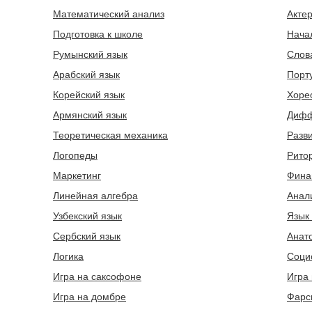
Математический анализ
Акте
Подготовка к школе
Нача
Румынский язык
Слов
Арабский язык
Порт
Корейский язык
Хоре
Армянский язык
Дифф
Теоретическая механика
Разв
Логопеды
Рито
Маркетинг
Фина
Линейная алгебра
Анал
Узбекский язык
Язык
Сербский язык
Анат
Логика
Соци
Игра на саксофоне
Игра 
Игра на домбре
Фарс