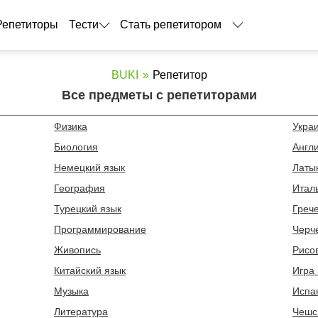
Репетиторы
Тести
Стать репетитором
BUKI
Репетитор
Все предметы с репетиторами
Физика
Укра
Биология
Англ
Немецкий язык
Латы
География
Итал
Турецкий язык
Греч
Программирование
Черч
Живопись
Рисо
Китайский язык
Игра 
Музыка
Испа
Литература
Чешс