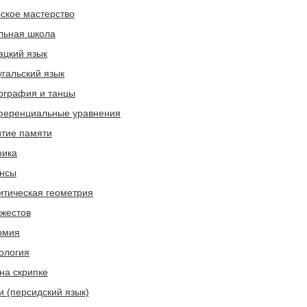
рское мастерство
льная школа
ацкий язык
угальский язык
ография и танцы
еренциальные уравнения
итие памяти
рика
нсы
итическая геометрия
 жестов
омия
ология
на скрипке
и (персидский язык)