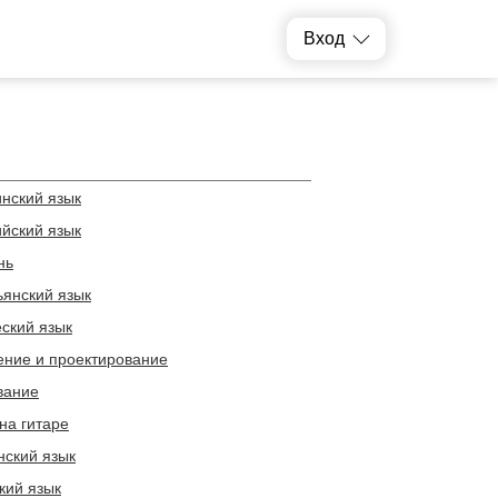
Вход
инский язык
ийский язык
нь
ьянский язык
еский язык
ение и проектирование
вание
на гитаре
нский язык
кий язык