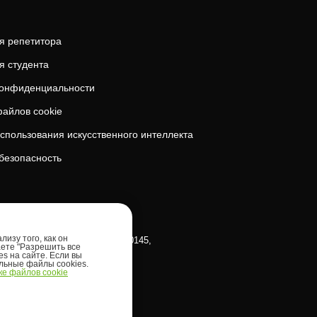
я репетитора
я студента
конфиденциальности
айлов cookie
спользования искусственного интеллекта
безопасность
изу того, как он
klinna linnaosa, Tornimäe tn 5, 10145,
аете "Разрешить все
es на сайте. Если вы
 Таллин, район Кесклинн, улица
ельные файлы cookies.
е файлов cookie
 10145, Эстония)