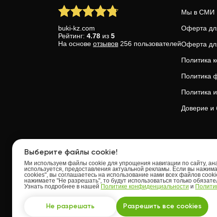
Мы в СМИ
buki-kz.com
Оферта дл
Рейтинг:
4.78
из
5
На основе
отзывов
256
пользователей
Оферта дл
Политика 
Политика ф
Политика и
Доверие и 
Upskills OU
Выберите файлы cookie!
Ми используем файлы cookie для упрощения навигации по сайту, анал
Tallinn, Kes
используется, предоставления актуальной рекламы. Если вы нажим
cookies", вы соглашаетесь на использование нами всех файлов cooki
Estonia (г.
нажимаете "Не разрешать", то будут использоваться только обязат
Узнать подробнее в нашей
Политике конфиденциальности
и
Политик
Разработано с ♥ командой BUKI
Торнимяэ 5,
Все права защищены ©
2016 - 2026
Не разрешать
Разрешить все cookies
Политика конфиденциальности