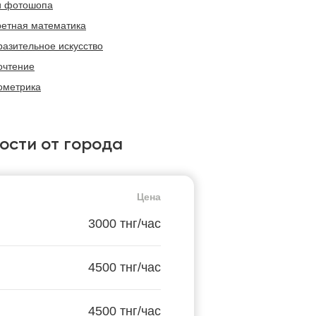
и фотошопа
ретная математика
разительное искусство
очтение
ометрика
ости от города
Цена
3000 тнг/час
4500 тнг/час
4500 тнг/час