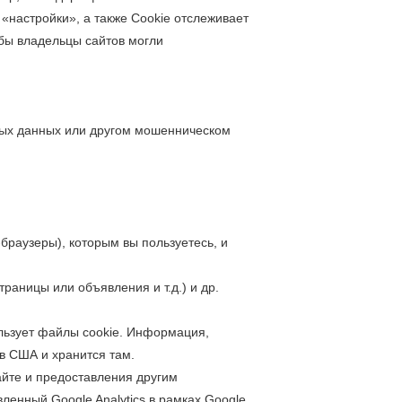
«настройки», а также Cookie отслеживает
бы владельцы сайтов могли
чных данных или другом мошенническом
браузеры), которым вы пользуетесь, и
траницы или объявления и т.д.) и др.
пользует файлы cookie. Информация,
 в США и хранится там.
айте и предоставления другим
вленный Google Analytics в рамках Google