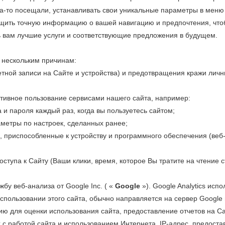
а-то посещали, устанавливать свои уникальные параметры в меню 
бщить точную информацию о вашей навигацию и предпочтения, что
 вам лучшие услуги и соответствующие предложения в будущем.
 нескольким причинам:
етной записи на Сайте и устройства) и предотвращения кражи ли
тивное пользование сервисами нашего сайта, например:
 и пароля каждый раз, когда вы пользуетесь сайтом;
аметры по настроек, сделанных ранее;
 приспособленные к устройству и программного обеспечения (веб-
ступа к Сайту (Ваши клики, время, которое Вы тратите на чтение с
ужбу веб-анализа от Google Inc. ( «
Google
»). Google Analytics ис
спользовании этого сайта, обычно направляется на сервер Google
ию для оценки использования сайта, предоставление отчетов на С
х с работой сайта и использованием Интернета. IP-адрес, предоста