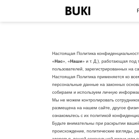
Настоящая Политика конфиденциальност
«
Нас
», «
Наши
» и т. Д.), работающая по
пользователей, зарегистрированных на са
Настоящая Политика применяется ко всем
персональные данные на законных основа
собираем и используем личную информац
Мы не можем контролировать сотрудников
размещена на нашем сайте, другое физи
ознакомьтесь с их политикой конфиденциа
Будьте внимательны при раскрытии ваше
происхождение, политические взгляды, р
здоровья, вашей сексуальной жизни или с