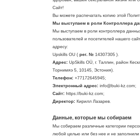
Сайт!
Вы можете распечатать копию этой Полит
Мы выступаем в роли Контроллера д
Мы выступаем в роли контроллера данных
пользователей и посетителей нашего сай
адресу:
Upskills OU (
рег. №
14307305 ).
Адрес:
UpSkills OÜ, г. Таллин, район Кес
Торнимяэ 5, 10145, Эстония).
Телефон:
+77172645945;
Электронный адрес:
info@buki-kz.com
;
Сайт:
https://buki-kz.com;
Директор:
Кирилл Лазарев.
Данные, которые мы собираем
Мы собираем различные категории персон
любой целью или без нее и не заполнили