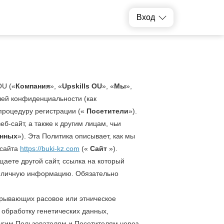
Вход
OU («
Компания
», «
Upskills OU
», «
Мы
»,
ашей конфиденциальности (как
 процедуру регистрации («
Посетители
»).
-сайт, а также к другим лицам, чьи
анных
»). Эта Политика описывает, как мы
-сайта
https://buki-kz.com
(«
Сайт
»).
аете другой сайт, ссылка на который
у личную информацию. Обязательно
рывающих расовое или этническое
обработку генетических данных,
угим Пользователям и Посетителям через