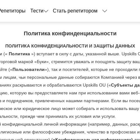
Репетиторы
Тести
Стать репетитором
Политика конфинденциальности
ПОЛИТИКА КОНФИДЕНЦИАЛЬНОСТИ И ЗАЩИТЫ ДАННЫХ
и («
Политика
») вступает в силу с даты, указанной выше. Upskills 
д торговой маркой «Буки», стремится уважать и поощрять защиту в
йте («
Пользователи
»), так и посетителей, которые не проходили
 лицам, чьи персональные данные собираются Компанией через веб
ниях раскрываются и обрабатываются Upskills OU («
Субъекты д
ию, которую вы предоставляете нам при использовании вами веб
 и подрядчиков, привлеченных нашими партнерами. Если вы посещ
ческое или юридическое лицо может собирать и использовать ваш
льности, прежде чем принимать их условия или услуги.
й конфиденциальной личной информации (например, данных, раск
елигиозные или философские убеждения, членство в профсоюзах и 
ексуальной ориентации) (
«Конфиденциальная информация»)
др