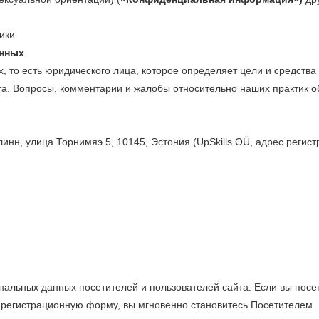
ики.
анных
, то есть юридического лица, которое определяет цели и средств
та. Вопросы, комментарии и жалобы относительно наших практик 
клинн, улица Торнимяэ 5, 10145, Эстония (UpSkills OÜ, адрес регист
альных данных посетителей и пользователей сайта. Если вы посет
 регистрационную форму, вы мгновенно становитесь Посетителем.