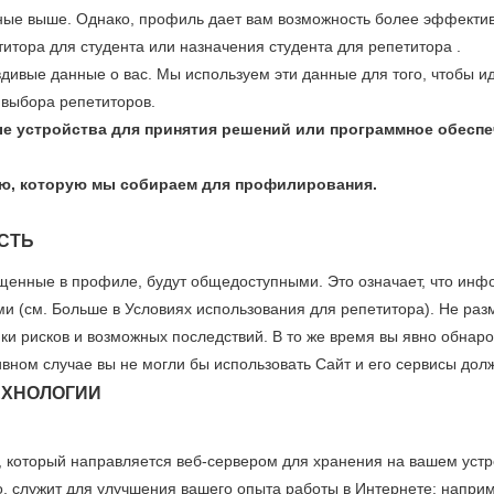
ные выше. Однако, профиль дает вам возможность более эффектив
итора для студента или назначения студента для репетитора .
ивые данные о вас. Мы используем эти данные для того, чтобы и
 выбора репетиторов.
е устройства для принятия решений или программное обеспе
ю, которую мы собираем для профилирования.
СТЬ
щенные в профиле, будут общедоступными. Это означает, что инф
и (см. Больше в Условиях использования для репетитора). Не ра
и рисков и возможных последствий. В то же время вы явно обнар
ивном случае вы не могли бы использовать Сайт и его сервисы до
ЕХНОЛОГИИ
, который направляется веб-сервером для хранения на вашем устр
о, служит для улучшения вашего опыта работы в Интернете: напри