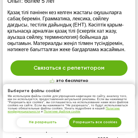
Опыт:
более 5 лет
Қазақ тілі пәнінен кез келген жастағы оқушыларға
сабақ беремін. Грамматика, лексика, сөйлеу
дағдысы, тестілік дайындық (ЕНТ). Кәсіптік қарым-
қатынасқа арналған қазақ тілі (іскерлік хат жазу,
ауызша сөйлеу, терминология) бойынша да
оқытамын. Материалды жеңіл тілмен түсіндіремін,
нәтижеге бағытталған жеке бағдарлама жасаймын.
Связаться с репетитором
это бесплатно
Подробнее
Выберите файлы cookie!
Ми используем файлы cookie для упрощения навигации по сайту, анализу того,
как он используется, предоставления актуальной рекламы. Если вы нажимаете
"Разрешить все cookies", вы соглашаетесь на использование нами всех файлов
cookies на сайте. Если вы нажимаете "Не разрешать", то будут использоваться
только обязательные файлы cookies. Узнать подробнее в нашей
Политике
Репетиторы казахского языка младшие
конфиденциальности
и
Политике файлов cookie
классы 1-4 - основная информация
Не разрешать
Разрешить все cookies
✅ Количество репетиторов:
321