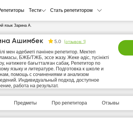
Репетиторы
Тести
Стать репетитором
ий язык Зарина А.
ина Ашимбек
5.0
(
отзывов: 1
)
тілі мен әдебиеті пәнінен репетитор. Мектеп
ламасы, БЖБ/ТЖБ, эссе жазу. Жеке әдіс, түсінікті
іру, нәтижеге бағытталған сабақ. Репетитор по
кому языку и литературе. Подготовка к школе и
нам, помощь с сочинениями и анализом
едений. Индивидуальный подход, доступное
сб
вс
пн
вт
с
ение, работа на результат.
8
9
10
11
1
Предметы
Про репетитора
Отзывы
Нет
Нет
Не
0:00
10:00
свободных
свободных
своб
часов
часов
час
0:30
10:30
1:00
11:00