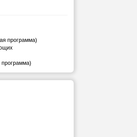
ная программа)
ающих
я программа)