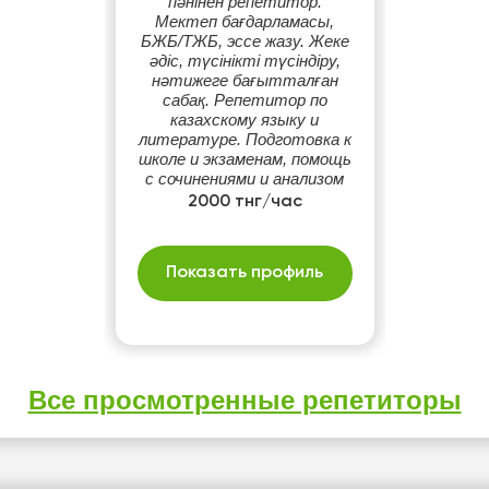
пәнінен репетитор.
Мектеп бағдарламасы,
БЖБ/ТЖБ, эссе жазу. Жеке
әдіс, түсінікті түсіндіру,
нәтижеге бағытталған
сабақ. Репетитор по
казахскому языку и
литературе. Подготовка к
школе и экзаменам, помощь
с сочинениями и анализом
произведений.
2000 тнг/час
Индивидуальный подход,
доступное объяснение,
работа на результат.
Показать профиль
Все просмотренные репетиторы