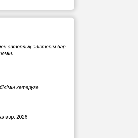
мен авторлық әдістерім бар.
темін.
білімін көтеруге
калавр, 2026