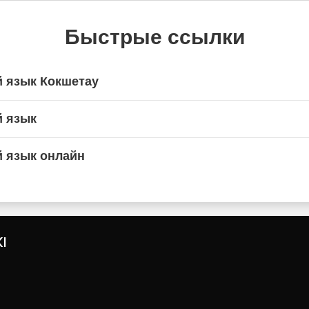
Быстрые ссылки
й язык Кокшетау
й язык
й язык онлайн
I