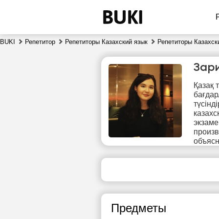
BUKI
Репетитор
Репетиторы Казахский язык
Репетиторы Казахск
Зар
Қазақ 
бағдар
түсінд
казахс
экзаме
произв
пт
объясн
7
Нет
1
свободных
часов
1
Предметы
1