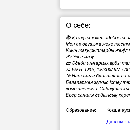
О себе:
📚 Қазақ тілі мен әдебиеті 
Мен әр оқушыға жеке тәсілм
Қиын тақырыптарды жеңіл т
✍️ Эссе жазу
📖 Әдеби шығармаларды та
📝 БЖБ, ТЖБ, емтиханға да
🎯 Нәтижеге бағытталған 
Балалармен жұмыс істеу тәж
көмектесемін. Сабақтар қыз
Егер сапалы дайындық кере
Образование:
Кокшетаус
Диплом ко