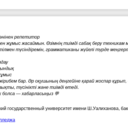
пәнінен репетитор
ен жұмыс жасаймын. Өзімнің тиімді сабақ беру техникам 
ілмен түсіндіремін, грамматиканы жүйелі түрде меңгер
лдау
йындық
жұмыс
ірибем бар. Әр оқушының деңгейіне қарай жоспар құрып, 
ықты, түсінікті және тиімді өтеді.
к болса — хабарласыңыз 💬
кий государственный университет имени Ш.Уалиханова
, ба
лледжа