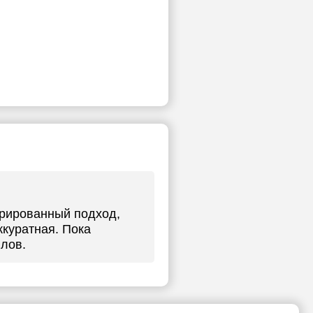
турированный подход,
ккуратная. Пока
ллов.