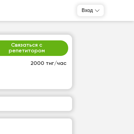
Вход
Связаться с
репетитором
2000 тнг/час
р
чт
2
13
т
Нет
одных
свободных
ов
часов