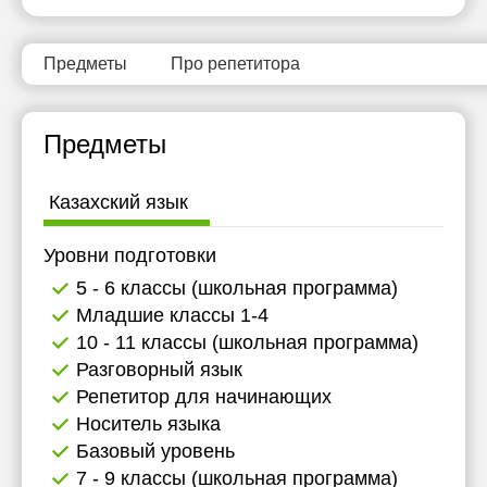
15:30
16:00
Предметы
Про репетитора
16:30
Предметы
17:00
17:30
Казахский язык
18:00
Уровни подготовки
18:30
5 - 6 классы (школьная программа)
19:00
Младшие классы 1-4
10 - 11 классы (школьная программа)
19:30
Разговорный язык
20:00
Репетитор для начинающих
Носитель языка
20:30
Базовый уровень
21:00
7 - 9 классы (школьная программа)