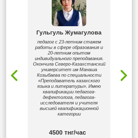
ва
Гульгуль Жумагулова
елаешь
педагог с 23-летним стажем
Имею б
, ты в
работы в сфере образования и
ре
 удачи!
20-летним опытом
инди
индивидуального преподавания.
каза
Окончила Северо-Казахстанский
литера
университет им Манаша
и
Козыбаева по специальности
«Преподаватель казахского
маг
языка и литературы». Имею
Сакарь
квалификации педагога-
общ
дефектолога, педагога-
ра
исследователя и учителя
Гарант
высшей квалификационной
уже ч
категории
4500 тнг/час