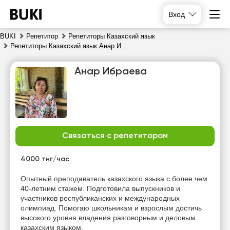
Вход
BUKI
Репетитор
Репетиторы Казахский язык
Репетиторы Казахский язык Анар И.
Анар Ибраева
Связаться с репетитором
сб
вс
пн
вт
8
9
10
11
4000 тнг/час
Нет
Нет
Нет
Опытный преподаватель казахского языка с более чем
14:00
свободных
свободных
свободных
40-летним стажем. Подготовила выпускников и
часов
часов
часов
участников республиканских и международных
14:30
олимпиад. Помогаю школьникам и взрослым достичь
высокого уровня владения разговорным и деловым
15:00
казахским языком.