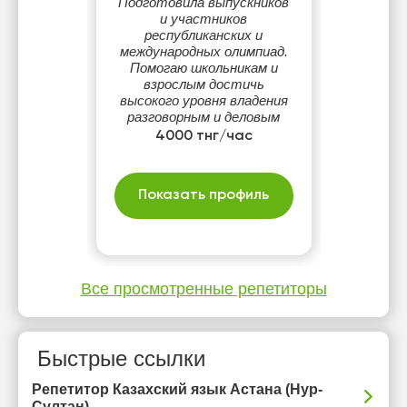
Подготовила выпускников
и участников
республиканских и
международных олимпиад.
Помогаю школьникам и
взрослым достичь
высокого уровня владения
разговорным и деловым
казахским языком.
4000 тнг/час
Показать профиль
Все просмотренные репетиторы
Быстрые ссылки
Репетитор Казахский язык Астана (Нур-
Султан)