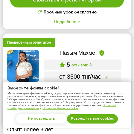
Пробный урок бесплатно
Подробнее
Проверенный репетитор
Назым Махмет
5
отзывов: 2
от 3500 тнг/час
Возможны занятия онлайн
Выберите файлы cookie!
Ми используем файлы cookie для упрощения навигации по сайту, анализу того,
как он используется, предоставления актуальной рекламы. Если вы нажимаете
"Разрешить все cookies", вы соглашаетесь на использование нами всех файлов
Казахский язык
cookies на сайте. Если вы нажимаете "Не разрешать", то будут использоваться
только обязательные файлы cookies. Узнать подробнее в нашей
Политике
конфиденциальности
и
Политике файлов cookie
Образование:
Евразийский национальный
университет им. Л.Н. Гумилева
Не разрешать
Разрешить все cookies
Опыт:
более 3 лет