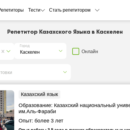
Репетиторы
Тести
Стать репетитором
Репетитор Казахского Языка в Каскелен
Город
Онлайн
отовки
Казахский язык
Образование:
Казахский национальный унив
им.Аль-Фараби
Опыт:
более 3 лет
Опыт работы 3,5 года в лучших образовательных це