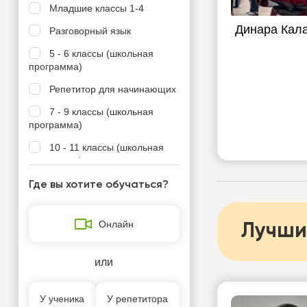
Младшие классы 1-4
Динара Кал
Разговорный язык
5 - 6 классы (школьная
программа)
Репетитор для начинающих
7 - 9 классы (школьная
программа)
10 - 11 классы (школьная
программа)
Базовый уровень
Где вы хотите обучаться?
Деловой и бизнес язык
Онлайн
Лучши
Носитель языка
Подготовка к ВОУД
или
Подготовка к ЕНТ
Подготовка к Казахско-
У ученика
У репетитора