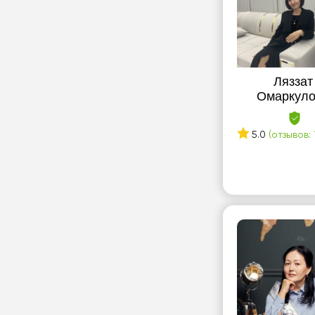
Ляззат
Омаркуло
5.0
(отзывов: 