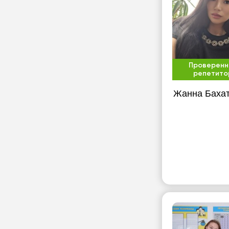
Проверенн
репетито
Жанна Баха