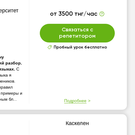
ерситет
от 3500 тнг/час
Связаться с
репетитором
Пробный урок бесплатно
чу
ий разбор.
языках.
С
зыка я
еников.
правил
 примеры и
ым бл...
Подробнее
Каскелен