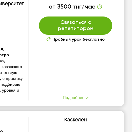
иверситет
от 3500 тнг/час
Связаться с
репетитором
Пробный урок бесплатно
я,
стро
но,
казахского
Использую
ую практику
а подбираю
 уровня и
Подробнее
Каскелен