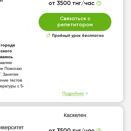
й
от 3500 тнг/час
Связаться с
репетитором
Пробный урок бесплатно
 городе
хского
имаюсь
тавляю
уре Помогаю
. Занятия
ние тестов.
ературы с 5-
Подробнее
Каскелен
иверситет