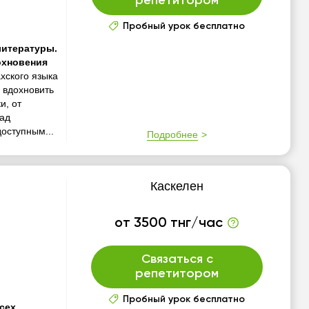
репетитором
Пробный урок бесплатно
литературы.
охновения
хского языка
а вдохновить
и, от
ад
оступным...
Подробнее
Каскелен
от 3500 тнг/час
Связаться с
репетитором
Пробный урок бесплатно
сех