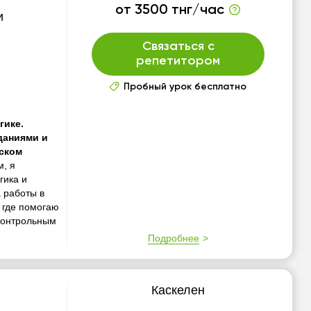
от 3500 тнг/час
и
Связаться с
репетитором
Пробный урок бесплатно
гике.
даниями и
ском
м, я
гика и
 работы в
 где помогаю
контрольным
Подробнее
Каскелен