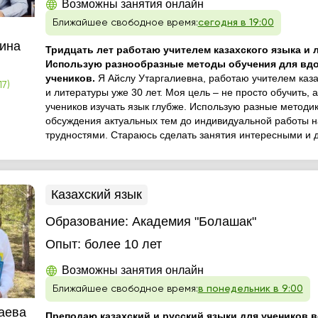
Возможны занятия онлайн
Ближайшее свободное время:
сегодня в 19:00
ина
Тридцать лет работаю учителем казахского языка и 
Использую разнообразные методы обучения для вд
учеников.
Я Айслу Утаргалиевна, работаю учителем каза
17)
и литературы уже 30 лет. Моя цель – не просто обучить, 
учеников изучать язык глубже. Использую разные методик
обсуждения актуальных тем до индивидуальной работы н
трудностями. Стараюсь сделать занятия интересными и д
Казахский язык
Образование:
Академия "Болашак"
Опыт:
более 10 лет
Возможны занятия онлайн
Ближайшее свободное время:
в понедельник в 9:00
аева
Преподаю казахский и русский языки для учеников в