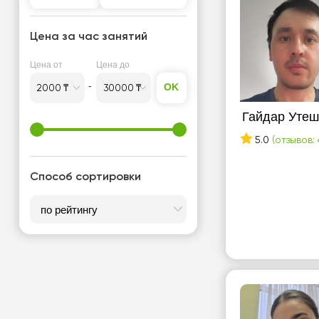
турецкому лицею (КТЛ)
Подготовка к КТА
Цена за час занятий
Подготовка к школе
Цена от
Цена до
OK
Гайдар Уте
5.0
(отзывов: 
Способ сортировки