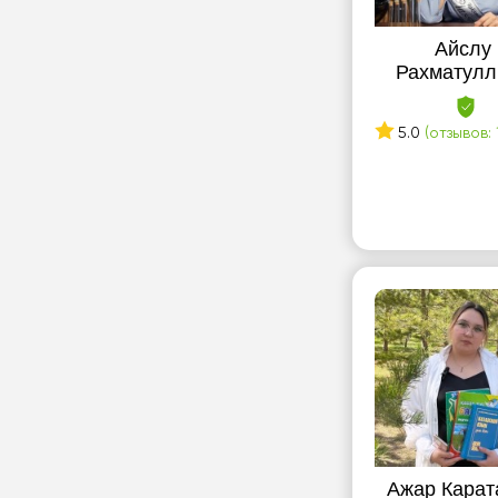
Айслу
Рахматулл
5.0
(отзывов: 
Ажар Карат