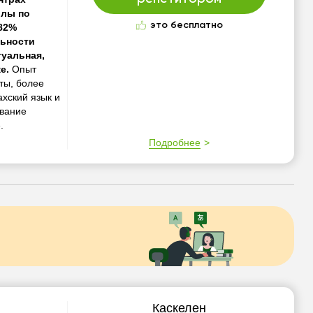
ллы по
это бесплатно
 82%
льности
туальная,
ке.
Опыт
ты, более
хский язык и
ование
.
Подробнее
Каскелен