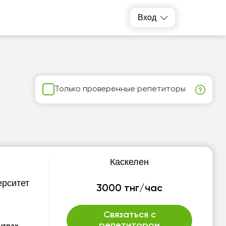
Вход
Только проверенные репетиторы
Каскелен
ерситет
3000 тнг/час
Связаться с
репетитором
нтрах