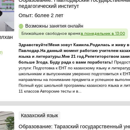
Образование:
Павлодарский государственны
педагогический институт
Опыт:
более 2 лет
Возможны занятия онлайн
Ближайшее свободное время:
в понедельник в 13:00
елхан
Здравствуйте!Меня зовут Камила.Родилась и живу в
Павлодар.На данный момент работаю учителем каза
7)
языка и литературы.Мне 21 год.Репетиторством зан
больше 3года. Буду рада с вами поработать!
Предос
услуги: Подготовка к ЕНТ по казахскому языку и литерат
школьникам и выпускникам уверенно подготовиться к ЕНТ
направлены на понимание предмета и успешное выполне
Полный курс школьной программы казахского языка и лит
11 классов Авторские тесты и в...
Казахский язык
Образование:
Таразский государственный ун