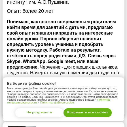
институт им. А.С.Пушкина
Опыт:
более 20 лет
Понимаю, как сложно современным родителям
найти время для занятий с детьми, предлагаю
свой опыт и знания направить на интересные
онлайн уроки. Первое общение позволит
определить уровень ученика и подобрать
нужную методику. Работаю на результат,
отчётность перед родителями, Д/З. Связь через
Skype, WhatsApp, Google meet, или ваше
предложение.
Черчение - для старших школьников,
студентов. Начертательную геометрия для студентов.
Выберите файлы cookie!
Ми используем файлы cookie для упрощения навигации по сайту, анализу того,
Связаться с репетитором
как он используется, предоставления актуальной рекламы. Если вы нажимаете
"Разрешить все cookies", вы соглашаетесь на использование нами всех файлов
cookies на сайте. Если вы нажимаете "Не разрешать", то будут использоваться
только обязательные файлы cookies. Узнать подробнее в нашей
Политике
это бесплатно
конфиденциальности
и
Политике файлов cookie
Подробнее
Не разрешать
Разрешить все cookies