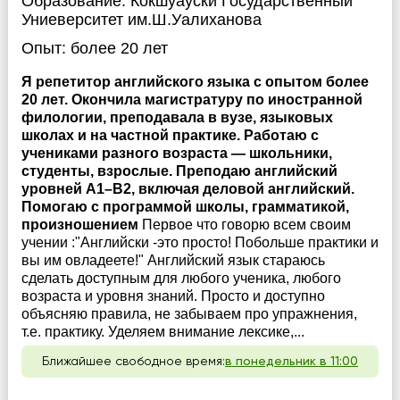
Образование:
Кокшуауски Государственный
Униеверситет им.Ш.Уалиханова
Опыт:
более 20 лет
Я репетитор английского языка с опытом более
20 лет. Окончила магистратуру по иностранной
филологии, преподавала в вузе, языковых
школах и на частной практике. Работаю с
учениками разного возраста — школьники,
студенты, взрослые. Преподаю английский
уровней A1–B2, включая деловой английский.
Помогаю с программой школы, грамматикой,
произношением
Первое что говорю всем своим
учении :"Английски -это просто! Побольше практики и
вы им овладеете!" Английский язык стараюсь
сделать доступным для любого ученика, любого
возраста и уровня знаний. Просто и доступно
объясняю правила, не забываем про упражнения,
т.е. практику. Уделяем внимание лексике,...
Ближайшее свободное время:
в понедельник в 11:00