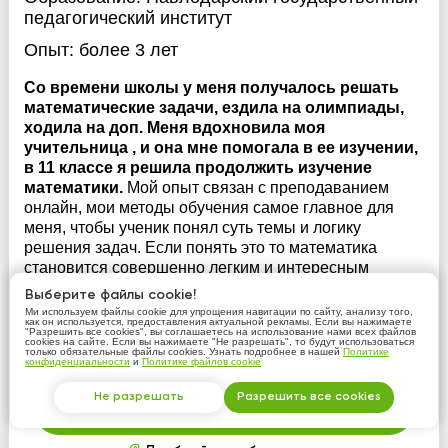
педагогический институт
Опыт:
более 3 лет
Со времени школы у меня получалось решать
математические задачи, ездила на олимпиады,
ходила на доп. Меня вдохновила моя
учительница , и она мне помогала в ее изучении,
в 11 классе я решила продолжить изучение
математики.
Мой опыт связан с преподаванием
онлайн, мои методы обучения самое главное для
меня, чтобы ученик понял суть темы и логику
решения задач. Если понять это то математика
становится совершенно легким и интересным
предметом. Также если трудиться и захотеть понять,
Выберите файлы cookie!
то обязательно все получится, главное пр...
Ми используем файлы cookie для упрощения навигации по сайту, анализу того,
как он используется, предоставления актуальной рекламы. Если вы нажимаете
"Разрешить все cookies", вы соглашаетесь на использование нами всех файлов
Ближайшее свободное время:
завтра в 17:00
cookies на сайте. Если вы нажимаете "Не разрешать", то будут использоваться
только обязательные файлы cookies. Узнать подробнее в нашей
Политике
конфиденциальности
и
Политике файлов cookie
Не разрешать
Разрешить все cookies
Связаться с репетитором