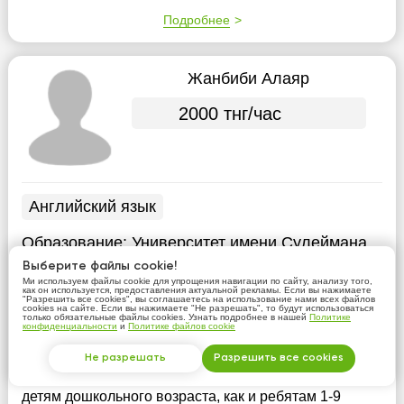
Подробнее
Жанбиби Алаяр
2000 тнг/час
Английский язык
Образование:
Университет имени Сулеймана
Демиреля
Выберите файлы cookie!
Ми используем файлы cookie для упрощения навигации по сайту, анализу того,
Опыт:
более 1 года
как он используется, предоставления актуальной рекламы. Если вы нажимаете
"Разрешить все cookies", вы соглашаетесь на использование нами всех файлов
cookies на сайте. Если вы нажимаете "Не разрешать", то будут использоваться
только обязательные файлы cookies. Узнать подробнее в нашей
Политике
Мой уровень владения английским - Upper-
конфиденциальности
и
Политике файлов cookie
Intermediate/Advanced, есть сертификат,
подтверждающий это.
Не разрешать
Опыт работы связан с
Разрешить все cookies
учениками 3-6 классов. Могу преподавать как и
детям дошкольного возраста, как и ребятам 1-9