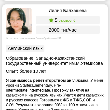
Лилия Балхашева
5
отзывов: 6
2000 тнг/час
Фото репетитора может быть обработано ИИ
Английский язык
Образование:
Западно-Казахстанский
государственный университет им.М.Утемисова
Опыт:
более 10 лет
Я занимаюсь репетиторством англ.языка.
У меня
уровни Starter,Elementary, Pre-
intermediate,Intermediate. Провожу занятия на
казахском и на русском языках.Учатся дети казахских
и русских классов.Готовимся к ЖБ и ТЖБ,СОР и
СОЧ.Результаты хорошие.90% из 100 отличники в
школе.Уроки делятся на 2 урока:урок