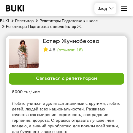
Вход
BUKI
Репетитор
Репетиторы Подготовка к школе
Репетиторы Подготовка к школе Естер Ж.
Естер Жунисбекова
(
отзывов: 18
)
4.8
Связаться с репетитором
пн
вт
ср
чт
10
11
12
13
8000 тнг/час
Нет
Нет
Люблю учиться и делиться знаниями с другими, люблю
10:00
10:00
свободных
свободных
детей, людей всех национальностей. Развиваю
часов
часов
качества как смирение, скромность, сострадание,
10:30
10:30
терпение, доброта. Стараюсь отдавать лучшее, чем
владею, а знаний приобретаю для пользы всей жизни,
11:00
11:00
для будущего, даже вечного!