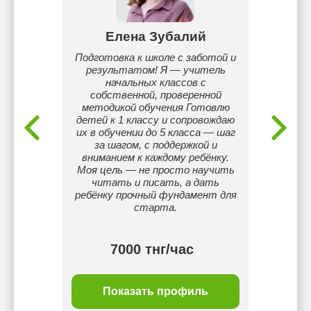
ева
Елена Зубалий
Ну
зыка и
Подготовка к школе с заботой и
Любл
в
результатом! Я — учитель
начальных классов с
собственной, проверенной
методикой обучения Готовлю
детей к 1 классу и сопровождаю
их в обучении до 5 класса — шаг
за шагом, с поддержкой и
вниманием к каждому ребёнку.
Моя цель — не просто научить
читать и писать, а дать
ребёнку прочный фундамент для
старта.
7000 тнг/час
ль
Показать профиль
П