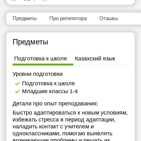
11:30
11:30
12:00
12:00
Предметы
Про репетитора
Отзывы
12:30
12:30
Предметы
13:00
13:00
13:30
13:30
Подготовка к школе
Казахский язык
14:00
14:00
Уровни подготовки
14:30
14:30
Подготовка к школе
15:00
15:00
Младшие классы 1-4
15:30
15:30
Детали про опыт преподавания:
Быстро адаптироваться к новым условиям,
16:00
16:00
избежать стресса в период адаптации,
16:30
16:30
наладить контакт с учителем и
одноклассниками, помогаю выявлять
17:00
17:00
возникающие проблемы и решать их .