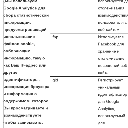
(Мы используем
используется д
Google Analytics для
отслеживания
сбора статистической
взаимодействи
информации,
пользователя с
предусматривающей
веб-сайтом.
использование
_fbp
Используется
файлов cookie,
Facebook для
собирающих
хранение и
информацию, такую ​​
отслеживание
как Ваш IP-адрес или
посещений веб
другие
сайта
идентификаторы,
_gid
Регистрирует
информация браузера
уникальный
и информация о
идентификатор
содержимом, которое
для Google
Вы просматриваете и
Analytics,
взаимодействуете,
используемый
чтобы записывать,
для