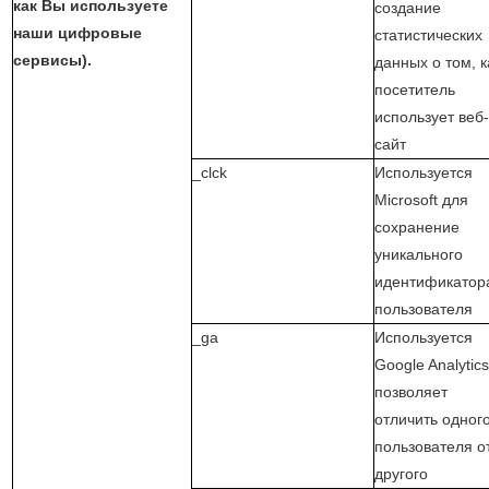
как Вы используете
создание
наши цифровые
статистических
сервисы).
данных о том, к
посетитель
использует веб
сайт
_clck
Используется
Microsoft для
сохранение
уникального
идентификатор
пользователя
_ga
Используется
Google Analytic
позволяет
отличить одног
пользователя о
другого