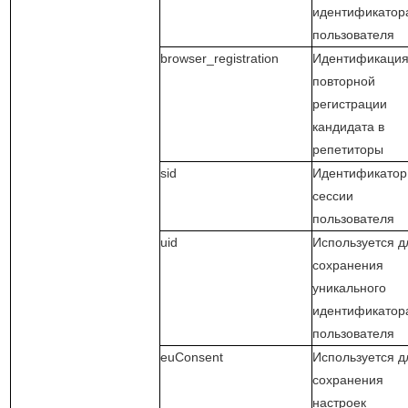
идентификатор
пользователя
browser_registration
Идентификаци
повторной
регистрации
кандидата в
репетиторы
sid
Идентификатор
сессии
пользователя
uid
Используется д
сохранения
уникального
идентификатор
пользователя
euConsent
Используется д
сохранения
настроек