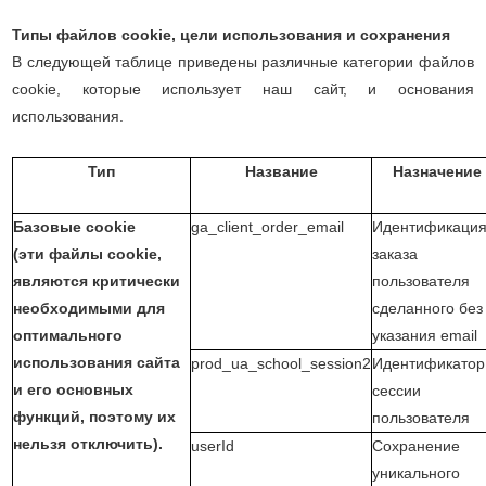
Типы файлов cookie, цели использования и сохранения
В следующей таблице приведены различные категории файлов
cookie, которые использует наш сайт, и основания
использования.
Тип
Название
Назначение
Базовые cookie
ga_client_order_email
Идентификаци
(эти файлы cookie,
заказа
являются критически
пользователя
необходимыми для
сделанного без
оптимального
указания email
использования сайта
prod_ua_school_session2
Идентификатор
и его основных
сессии
функций, поэтому их
пользователя
нельзя отключить).
userId
Сохранение
уникального