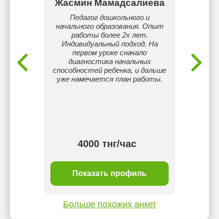
т
Жасмин Мамадсалиева
Ильн
кольного
Педагог дошкольного и
мне 
Опыт
начального образования. Опыт
детьми
а (в
работы более 2х лет.
ответс
ла (МНР
Индивидуальный подход. На
пыт
первом уроке сначало
ла
диагностика начальных
, с.
способностей ребенка, и дальше
.). •
уже намечается план работы.
ола №27
00-2012
ния –
маты, с
тнг/
4000 тнг/час
ль
Показать профиль
П
Больше похожих анкет