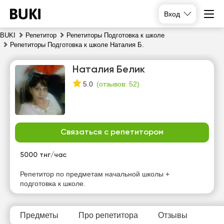
Вход
BUKI
Репетитор
Репетиторы Подготовка к школе
Репетиторы Подготовка к школе Наталия Б.
Наталия Белик
(
отзывов: 52
)
5.0
Связаться с репетитором
вс
пн
вт
ср
9
10
11
12
5000 тнг/час
Нет
Нет
Нет
Репетитор по предметам начальной школы +
11:00
свободных
свободных
свободных
подготовка к школе.
часов
часов
часов
Предметы
Про репетитора
Отзывы