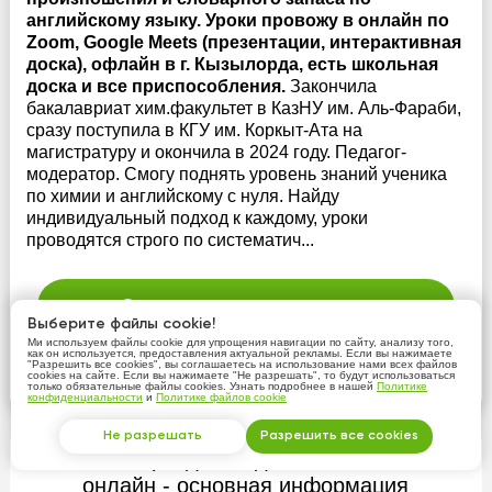
английскому языку. Уроки провожу в онлайн по
Zoom, Google Meets (презентации, интерактивная
доска), офлайн в г. Кызылорда, есть школьная
доска и все приспособления.
Закончила
бакалавриат хим.факультет в КазНУ им. Аль-Фараби,
сразу поступила в КГУ им. Коркыт-Ата на
магистратуру и окончила в 2024 году. Педагог-
модератор. Смогу поднять уровень знаний ученика
по химии и английскому с нуля. Найду
индивидуальный подход к каждому, уроки
проводятся строго по систематич...
Связаться с репетитором
Выберите файлы cookie!
Ми используем файлы cookie для упрощения навигации по сайту, анализу того,
это бесплатно
как он используется, предоставления актуальной рекламы. Если вы нажимаете
"Разрешить все cookies", вы соглашаетесь на использование нами всех файлов
cookies на сайте. Если вы нажимаете "Не разрешать", то будут использоваться
Подробнее
только обязательные файлы cookies. Узнать подробнее в нашей
Политике
конфиденциальности
и
Политике файлов cookie
Не разрешать
Разрешить все cookies
Репетиторы для подготовке к школе
онлайн - основная информация