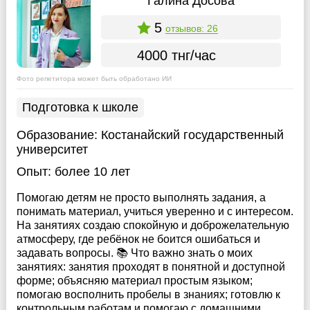
Галина Досова
5
отзывов: 26
4000 тнг/час
Фото репетитора может быть обработано ИИ
Подготовка к школе
Образование:
Костанайский государственный
университет
Опыт:
более 10 лет
Помогаю детям не просто выполнять задания, а
понимать материал, учиться уверенно и с интересом.
На занятиях создаю спокойную и доброжелательную
атмосферу, где ребёнок не боится ошибаться и
задавать вопросы. 📚 Что важно знать о моих
занятиях: занятия проходят в понятной и доступной
форме; объясняю материал простым языком;
помогаю восполнить пробелы в знаниях; готовлю к
контрольным работам и помогаю с домашними