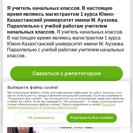
Я учитель начальных классов. В настоящее
время являюсь магистрантом 1 курса Южно-
Казахстанский университет имени М. Ауэзова.
Параллельно с учебой работаю учителем
начальных классов.
Я учитель начальных классов.
В настоящее время являюсь магистрантом 1 курса
Южно-Казахстанский университет имени М. Ауэзова.
Параллельно с учебой работаю учителем начальных
классов.
Связаться с репетитором
это бесплатно
Выберите файлы cookie!
Ми используем файлы cookie для упрощения навигации по сайту, анализу того,
Подробнее
как он используется, предоставления актуальной рекламы. Если вы нажимаете
"Разрешить все cookies", вы соглашаетесь на использование нами всех файлов
cookies на сайте. Если вы нажимаете "Не разрешать", то будут использоваться
только обязательные файлы cookies. Узнать подробнее в нашей
Политике
конфиденциальности
и
Политике файлов cookie
Мунира Утенова
Не разрешать
Разрешить все cookies
4000 тнг/час