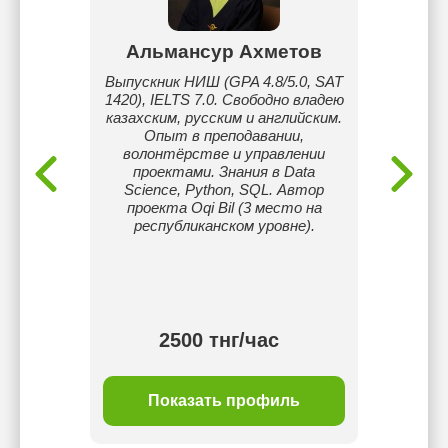
а
Альмансур Ахметов
На
 школе,
Выпускник НИШ (GPA 4.8/5.0, SAT
Реп
е
1420), IELTS 7.0. Свободно владею
нача
казахским, русским и английским.
понят
Опыт в преподавании,
програ
волонтёрстве и управлении
пов
проектами. Знания в Data
Ис
Science, Python, SQL. Автор
методи
проекта Oqi Bil (3 место на
индив
республиканском уровне).
ребёнк
психо
пра
тнг/
2500 тнг/час
ль
Показать профиль
П