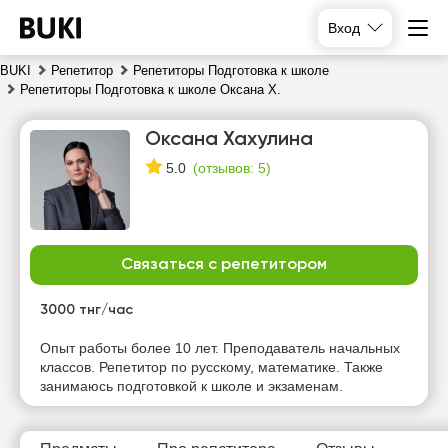
Вход
BUKI
Репетитор
Репетиторы Подготовка к школе
Репетиторы Подготовка к школе Оксана Х.
Оксана Хахулина
(
отзывов: 5
)
5.0
Связаться с репетитором
пт
сб
вс
пн
7
8
9
10
3000 тнг/час
Нет
Нет
Опыт работы более 10 лет. Преподаватель начальных
10:00
10:00
свободных
свободных
классов. Репетитор по русскому, математике. Также
часов
часов
занимаюсь подготовкой к школе и экзаменам.
10:30
10:30
11:00
11:00