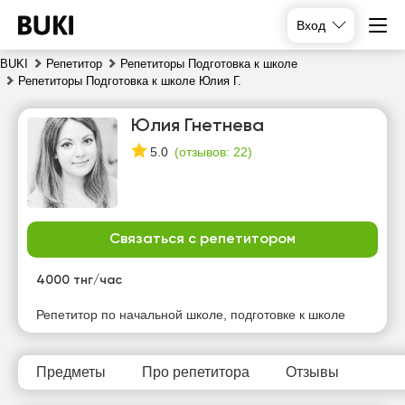
Вход
BUKI
Репетитор
Репетиторы Подготовка к школе
Репетиторы Подготовка к школе Юлия Г.
Юлия Гнетнева
(
отзывов: 22
)
5.0
Связаться с репетитором
чт
пт
сб
вс
6
7
8
9
4000 тнг/час
Нет
Нет
Репетитор по начальной школе, подготовке к школе
11:30
10:00
свободных
свободных
часов
часов
12:00
10:30
Предметы
Про репетитора
Отзывы
12:30
11:00