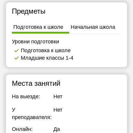
13:00
11:30
Предметы
17:00
12:00
Подготовка к школе
Начальная школа
17:30
12:30
18:00
13:00
Уровни подготовки
Подготовка к школе
20:00
13:30
Младшие классы 1-4
14:00
14:30
Места занятий
15:00
15:30
На выезде:
Нет
16:00
У
Нет
преподавателя:
16:30
Онлайн:
Да
17:00