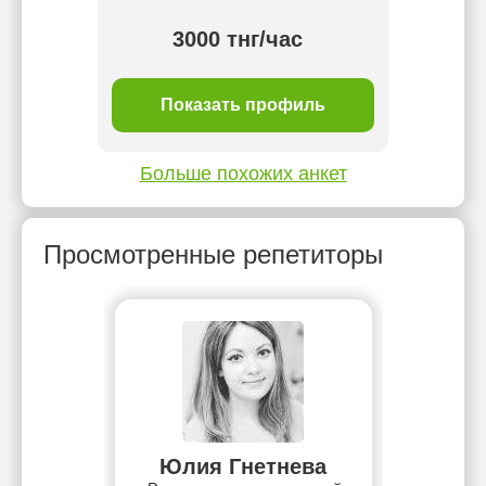
3000 тнг/час
ль
Показать профиль
П
Больше похожих анкет
Просмотренные репетиторы
Юлия Гнетнева