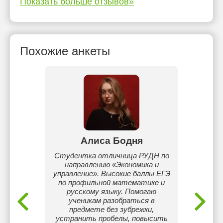
Показать больше отзывов»
Похожие анкеты
ева
Алиса Бодня
Кызг
ык для
Студентка отличница РУДН по
Учите
й язык
направлению «Экономика и
пед
 работы
управление». Высокие баллы ЕГЭ
Награ
олее 10
по профильной математике и
«Ы
еляю
русскому языку. Помогаю
актике,
ученикам разобраться в
нию
предмете без зубрежки,
льному
устранить пробелы, повысить