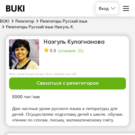
Вход
BUKI
Репетитор
Репетиторы Русский язык
Репетиторы Русский язык Назгуль К.
Назгуль Кулагнанова
(
отзывов: 11
)
5.0
Фото репетитора может быть обработано ИИ
вс
пн
вт
ср
Связаться с репетитором
9
10
11
12
5000 тнг/час
Нет
Нет
Нет
Нет
Даю частные уроки русского языка и литературы для
свободных
свободных
свободных
свободных
детей. Осуществляю подготовку детей к школе, обучаю
часов
часов
часов
часов
чтению по слогам, письму, математическому счёту.