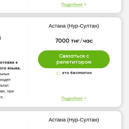
Подробнее
Астана (Нур-Султан)
й
7000 тнг/час
Связаться с
репетитором
готовки к
ого языка.
это бесплатно
льных
оходят
ьтат.
ки, при
...
Подробнее
Астана (Нур-Султан)