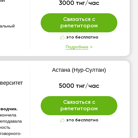
ый
3000 тнг/час
Связаться с
репетитором
альный
это бесплатно
Подробнее
Астана (Нур-Султан)
иверситет
5000 тнг/час
Связаться с
репетитором
еводчик.
кончила
это бесплатно
реподавала
ность
говорного-