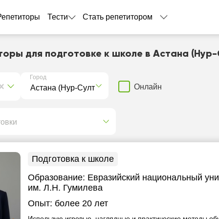
Репетиторы
Тести
Стать репетитором
торы для подготовке к школе в Астана (Нур-
Город
Онлайн
товки
Подготовка к школе
Образование:
Евразийский национальный уни
им. Л.Н. Гумилева
Опыт:
более 20 лет
Использую игровые, наглядные и практические методы об