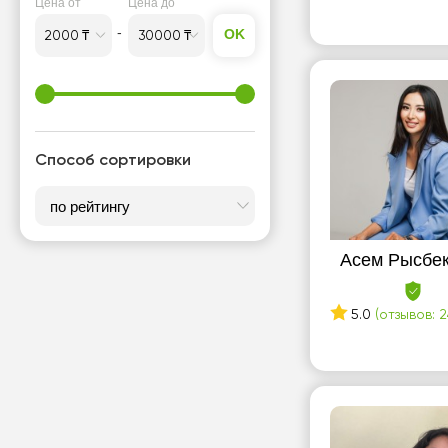
Цена от
Цена до
OK
Способ сортировки
Асем Рысбе
5.0
(отзывов: 2