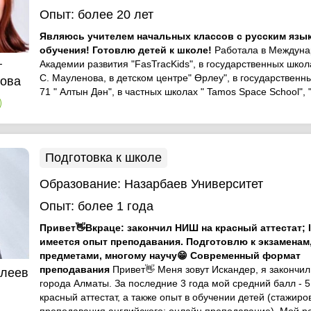
Опыт:
более 20 лет
Являюсь учителем начальных классов с русским язы
обучения! Готовлю детей к школе!
Работала в Междун
Академии развития "FasTracKids", в государственных шко
т
С. Мауленова, в детском центре" Өрлеу", в государствен
ова
71 " Алтын Дән", в частных школах " Tamos Space School", "
)
Подготовка к школе
Образование:
Назарбаев Университет
Опыт:
более 1 года
Привет👋Вкраце: закончил НИШ на красный аттестат; I
имеется опыт преподавания. Подготовлю к экзаменам,
предметами, многому научу😁 Современный формат
преподавания
Привет👋 Меня зовут Искандер, я законч
тлеев
города Алматы. За последние 3 года мой средний балл - 5
красный аттестат, а также опыт в обучении детей (стажиро