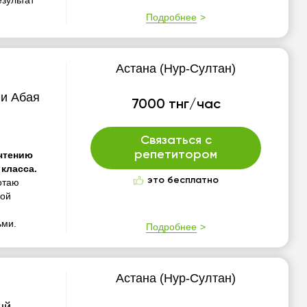
зультат
Подробнее
Астана (Нур-Султан)
ни Абая
7000 тнг/час
Связаться с
репетитором
 чтению
класса.
это бесплатно
отаю
ной
ьми.
Подробнее
Астана (Нур-Султан)