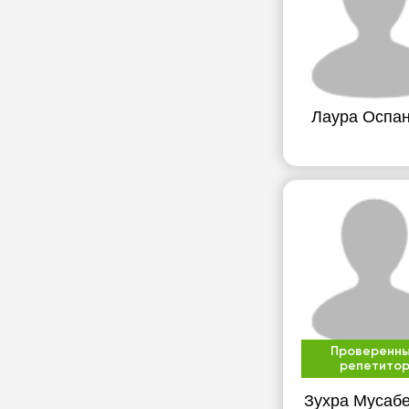
Лаура Оспа
Проверенн
репетито
Зухра Мусаб