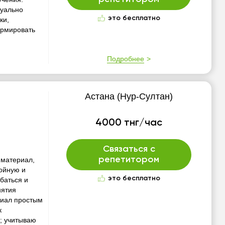
дуально
это бесплатно
ки,
ормировать
Подробнее
Астана (Нур-Султан)
4000 тнг/час
Связаться с
репетитором
 материал,
койную и
это бесплатно
баться и
нятия
риал простым
к
; учитываю