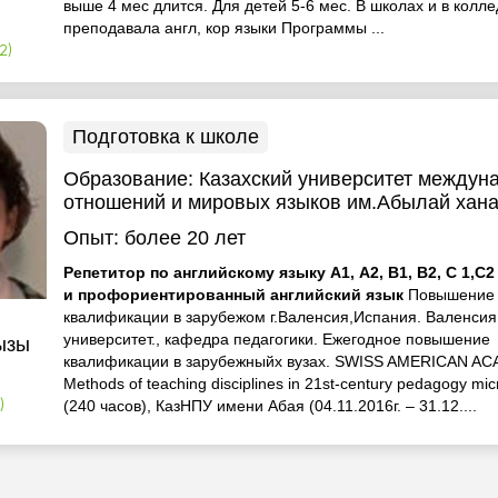
выше 4 мес длится. Для детей 5-6 мес. В школах и в колл
преподавала англ, кор языки Программы ...
2)
Подготовка к школе
Образование:
Казахский университет междун
отношений и мировых языков им.Абылай хан
Опыт:
более 20 лет
Репетитор по английскому языку А1, А2, В1, В2, С 1,С
и профориентированный английский язык
Повышение
квалификации в зарубежом г.Валенсия,Испания. Валенсия
университет., кафедра педагогики. Ежегодное повышение
ызы
квалификации в зарубежныйх вузах. SWISS AMERICAN A
Methods of teaching disciplines in 21st-century pedagogy mi
(240 часов), КазНПУ имени Абая (04.11.2016г. – 31.12....
)