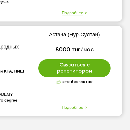
еджах
Подробнее
Астана (Нур-Султан)
ародных
8000 тнг/час
а
Связаться с
репетитором
2 и КТА, НИШ
это бесплатно
CADEMY
cro degree
Подробнее