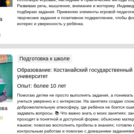
Развиваю речь, мышление, внимание и моторику. Индиви
подбираю задания. Применяю элементы игровой педагоги
творческие задания и позитивное подкрепление, чтобы ф
а
интерес и уверенность у ребёнка.
)
Подготовка к школе
Образование:
Костанайский государственный
университет
Опыт:
более 10 лет
Помогаю детям не просто выполнять задания, а понимать
учиться уверенно и с интересом. На занятиях создаю спо
доброжелательную атмосферу, где ребёнок не боится оши
ова
задавать вопросы. 📚 Что важно знать о моих занятиях: за
6)
проходят в понятной и доступной форме; объясняю мате
языком; помогаю восполнить пробелы в знаниях; готовлю 
контрольным работам и помогаю с домашними заданиями