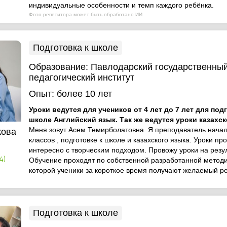
индивидуальные особенности и темп каждого ребёнка.
Фото репетитора может быть обработано ИИ
Подготовка к школе
Образование:
Павлодарский государственны
педагогический институт
Опыт:
более 10 лет
Уроки ведутся для учеников от 4 лет до 7 лет для под
школе Английский язык. Так же ведутся уроки казахск
Меня зовут Асем Темирболатовна. Я преподаватель нача
кова
классов , подготовке к школе и казахского языка. Уроки пр
интересно с творческим подходом. Провожу уроки на резул
4)
Обучение проходят по собственной разработанной методи
которой ученики за короткое время получают желаемый рез
Подготовка к школе