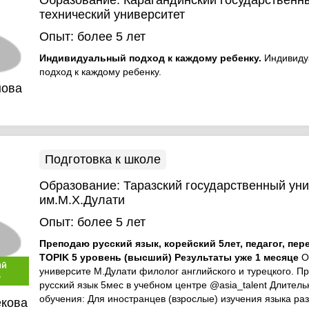
Образование:
Карагандинский государственн
технический университет
Опыт:
более 5 лет
Индивидуальный подход к каждому ребенку.
Индивиду
подход к каждому ребенку.
нова
Подготовка к школе
Образование:
Таразский государственный ун
им.М.Х.Дулати
Опыт:
более 5 лет
Преподаю русский язык, корейский 5лет, педагог, пер
TOPIK 5 уровень (высший) Результаты уже 1 месяце
О
ый
университе М.Дулати филолог английского и турецкого. П
р
русский язык 5мес в учебном центре @asia_talent Длитель
обучения: Для иностранцев (взрослые) изучения языка раз
екова