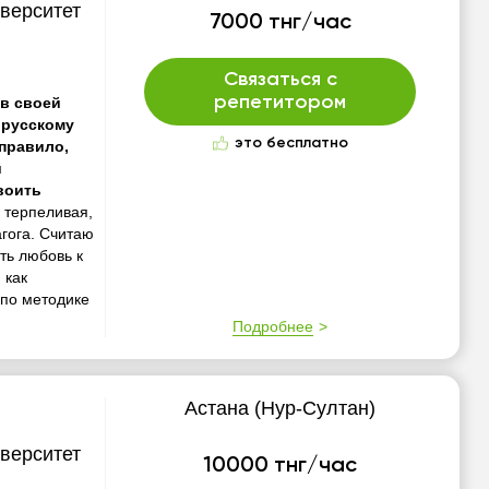
верситет
7000 тнг/час
Связаться с
репетитором
 в своей
 русскому
это бесплатно
 правило,
и
воить
 терпеливая,
агога. Считаю
ть любовь к
 как
 по методике
Подробнее
Астана (Нур-Султан)
верситет
10000 тнг/час