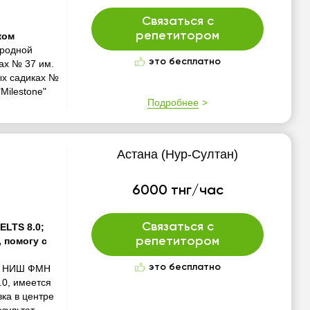
Связаться с
репетитором
ком
ародной
это бесплатно
лах № 37 им.
ных садиках №
Milestone"
Подробнее
Астана (Нур-Султан)
6000 тнг/час
Связаться с
ELTS 8.0;
 помогу с
репетитором
это бесплатно
ил НИШ ФМН
.0, имеется
вка в центре