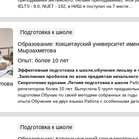
преподавания английского; онлайн преподавание). Мой ре
IELTS - 8.0, NUET - 192, в НИШ я поступил на 7 месте....
Подготовка к школе
Образование:
Кокшетауский университет име
Мырзахметова
Опыт:
более 10 лет
Эффективная подготовка к школе,обучение письму и
.Заполнение пробелов по всем предметам начального 
Скорочтение курсами .Летняя подготовка к школе
Раб
упова
репетитором более 10 лет .Выпустила 5 групп предшколь
подготовки.Обучаю по своей методике собранных за годы
опыта.Обучение на двух языках.Работа с особенными дет
Подготовка к школе