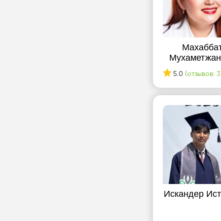
Махабба
Мухаметжан
5.0
(отзывов: 3
Искандер Ис