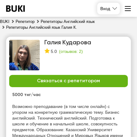
Вход
BUKI
Репетитор
Репетиторы Английский язык
Репетиторы Английский язык Галия К.
Галия Кударова
(
отзывов: 2
)
5.0
Связаться с репетитором
пт
сб
вс
пн
7
8
9
10
5000 тнг/час
Нет
Нет
Нет
Возможно преподавание (в том числе онлайн) с
14:00
свободных
свободных
свободных
упором на конкретную грамматическую тему. Бизнес
часов
часов
часов
английский. Технический английский. Подготовка к
школе и обучение в начальной школе, совокупность
предметов. Образование: Казахский Университет
Международных Отношений и Мировых Языков имени