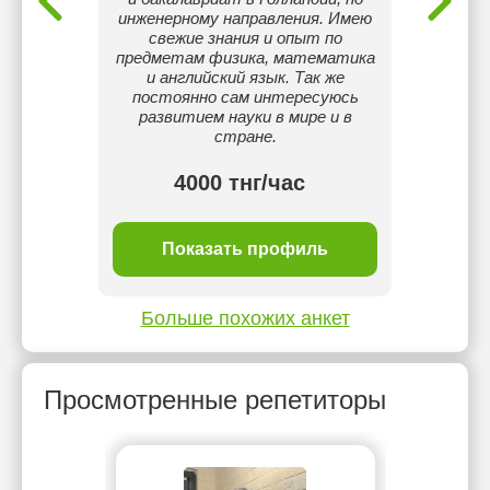
инженерному направления. Имею
Прох
свежие знания и опыт по
предметам физика, математика
и английский язык. Так же
постоянно сам интересуюсь
развитием науки в мире и в
стране.
тнг/
4000 тнг/час
ль
Показать профиль
П
Больше похожих анкет
Просмотренные репетиторы