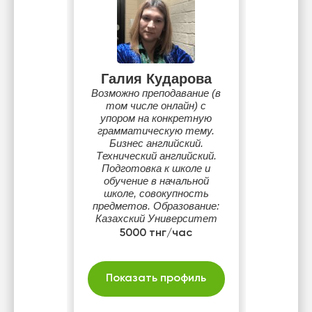
Галия Кударова
Возможно преподавание (в
том числе онлайн) с
упором на конкретную
грамматическую тему.
Бизнес английский.
Технический английский.
Подготовка к школе и
обучение в начальной
школе, совокупность
предметов. Образование:
Казахский Университет
Международных
5000 тнг/час
Отношений и Мировых
Языков имени Абылай Хана
Показать профиль