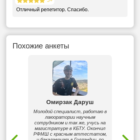
5+
Отличный репетитор. Спасибо.
Похожие анкеты
бек
Омирзак Даруш
А
му языку
Молодой специалист, работаю в
Пров
еподаю в
лаюоратории научным
языков
ально.
сотрудником и так же, учусь на
Могу по
магистратуре в КБТУ. Окончил
вас 
РФМШ с красным аттестатом,
язык
и бакалавриат в Голландии, по
гр