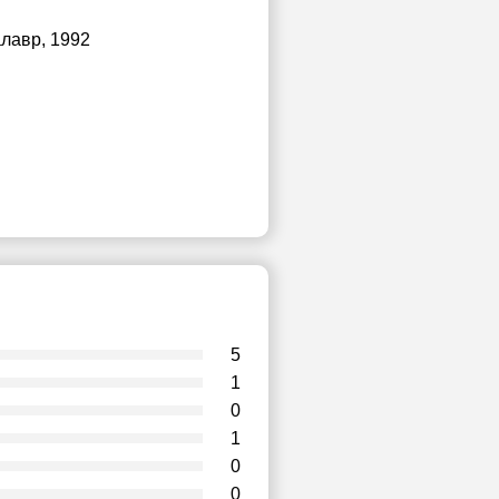
алавр, 1992
5
1
0
1
0
0