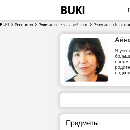
BUKI
Репетитор
Репетиторы Казахский язык
Репетиторы Казахск
Айн
Я учит
больши
предме
родите
подход
пт
7
Нет
свободных
сво
часов
ч
Предметы