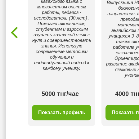
казахского языка с
ахскому
Выпускница Н
многолетним опытом
тель по
биологич
работы, педагог -
ю.
направления.
исследователь (30 лет) .
препода
Помогаю школьникам,
математ
студентам и взрослым
английском 
изучать казахский язык с
учащихся 3–8 
нуля и совершенствовать
также око
знания. Использую
работала 
современные методики
казахского
обучения и
Ориентиро
индивидуальный подход к
развитие акад
каждому ученику.
языковых 
ученик
00 тнг/
5000 тнг/час
4000 тн
с
филь
Показать профиль
Показать 