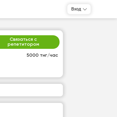
Вход
Связаться с
репетитором
5000 тнг/час
р
чт
2
13
т
Нет
одных
свободных
ов
часов