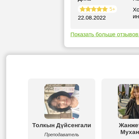
5+
Хо
ин
22.08.2022
Показать больше отзывов
Толкын Дүйсенгали
Жанже
ва
Мухан
Преподаватель