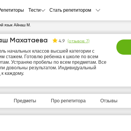
Репетиторы
Тести
Стать репетитором
ий язык Айнаш М.
аш Махатаева
4.9
(
отзывов: 7
)
ель начальных классов высшей категории с
м стажем. Готовлю ребенка к школе по всем
там. Устраняю пробелы по всем предметам. Все
ли довольны результатом. Индивидуальный
 к каждому.
сб
вс
пн
вт
с
8
9
10
11
1
Предметы
Про репетитора
Отзывы
Нет
Нет
Нет
Нет
Не
бодных
свободных
свободных
свободных
своб
асов
часов
часов
часов
час