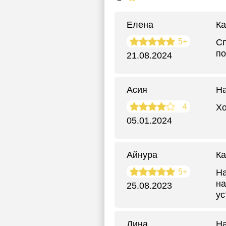
Елена
Ка
5+
Сп
по
21.08.2024
Асия
На
4
Хо
05.01.2024
Айнура
Ка
5+
На
на
25.08.2023
ус
Дина
На