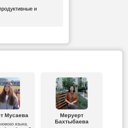
 продуктивные и
т Мусаева
Меруерт
Айз
Бахтыбаева
нового языка,
Мен