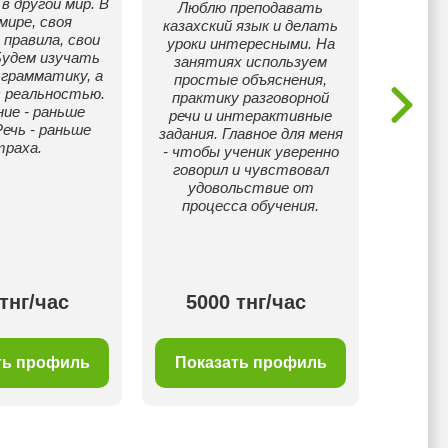
в другой мир. В
Се
Люблю преподавать
мире, своя
зан
казахский язык и делать
 правила, свои
увлеч
уроки интересными. На
Будем изучать
вл
занятиях используем
 грамматику, а
простые объяснения,
с реальностью.
практику разговорной
ие - раньше
речи и интерактивные
Речь - раньше
задания. Главное для меня
траха.
- чтобы ученик уверенно
говорил и чувствовал
удовольствие от
процесса обучения.
тнг/час
5000 тнг/час
50
ть профиль
Показать профиль
Пок