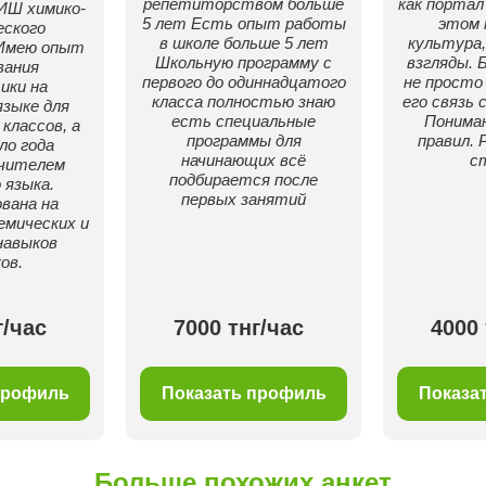
репетиторством больше
как портал 
ИШ химико-
5 лет Есть опыт работы
этом 
еского
в школе больше 5 лет
культура,
 Имею опыт
Школьную программу с
взгляды. 
вания
первого до одиннадцатого
не просто
ики на
класса полностью знаю
его связь 
языке для
есть специальные
Пониман
классов, а
программы для
правил. 
ло года
начинающих всё
с
учителем
подбирается после
 языка.
первых занятий
вана на
емических и
навыков
ов.
г/час
7000 тнг/час
4000 
профиль
Показать профиль
Показа
Больше похожих анкет