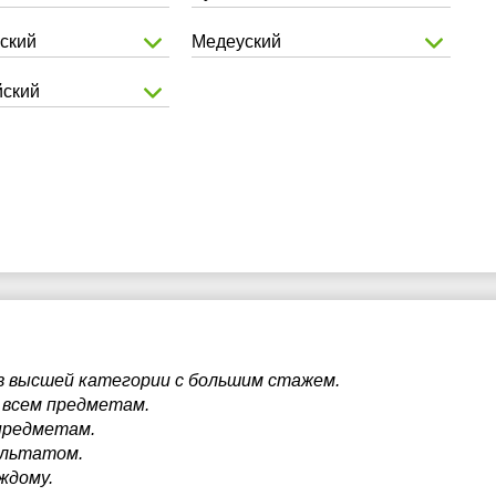
ский
Медеуский
ский
ов высшей категории с большим стажем.
 всем предметам.
предметам.
ультатом.
ждому.