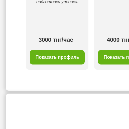
подготовки ученика.
00 тнг/
3000 тнг/час
4000 тн
с
филь
Показать профиль
Показать 