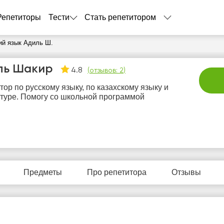
Репетиторы
Тести
Стать репетитором
ий язык Адиль Ш.
ль Шакир
4.8
(
отзывов: 2
)
тор по русскому языку, по казахскому языку и
туре. Помогу со школьной программой
пн
вт
ср
чт
п
10
11
12
13
1
Предметы
Про репетитора
Отзывы
Нет
Нет
Нет
Нет
Не
бодных
свободных
свободных
свободных
своб
асов
часов
часов
часов
час