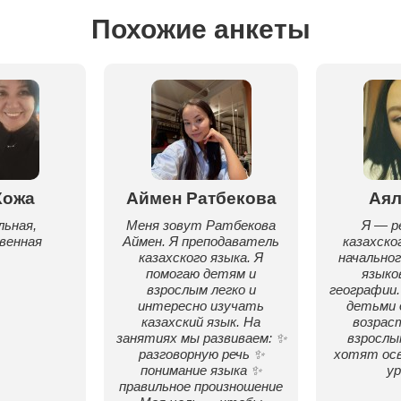
Похожие анкеты
Кожа
Аймен Ратбекова
Аял
ьная,
Меня зовут Ратбекова
Я — 
венная
Аймен. Я преподаватель
казахског
казахского языка. Я
начальног
помогаю детям и
языко
взрослым легко и
географии.
интересно изучать
детьми 
казахский язык. На
возраст
занятиях мы развиваем: ✨
взрослы
разговорную речь ✨
хотят ос
понимание языка ✨
ур
правильное произношение