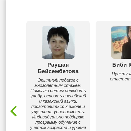
рова
Раушан
Биби 
Бейсембетова
ахскому
Пунктуал
туре.
ответст
Опытный педагог с
 (КТЛ) и
многолетним стажем.
ый язык
Помогаю детям полюбить
в и
учебу, освоить английский
и казахский языки,
подход.
подготовиться к школе и
тодика.
улучшить успеваемость.
 от
Индивидуально подбираю
.
программу обучения с
учетом возраста и уровня