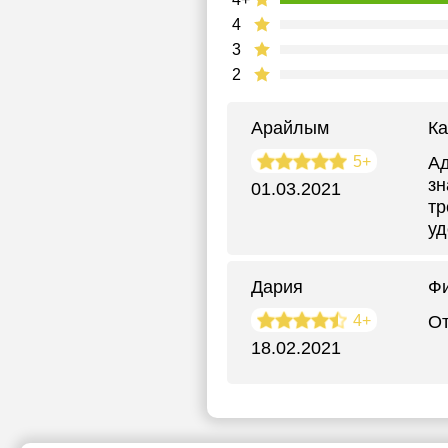
4
3
2
Арайлым
Ка
5+
Ад
зн
01.03.2021
тр
уд
Дария
Фи
4+
От
18.02.2021