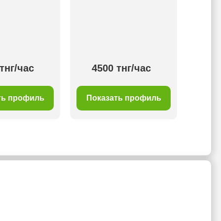
Ори
развит
язы
тнг/час
4500 тнг/час
40
ть профиль
Показать профиль
Пок