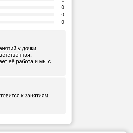
0
0
0
анятий у дочки
ветственная,
ет её работа и мы с
товится к занятиям.