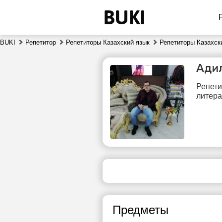
BUKI
Репетитор
Репетиторы Казахский язык
Репетиторы Казахск
Ади
Репети
литера
вс
9
Нет
свободных
сво
часов
ч
Предметы