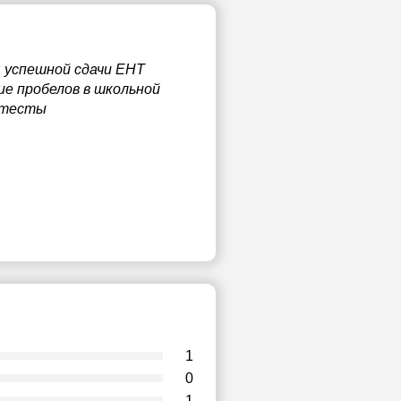
 успешной сдачи ЕНТ
ие пробелов в школьной
е тесты
1
0
1