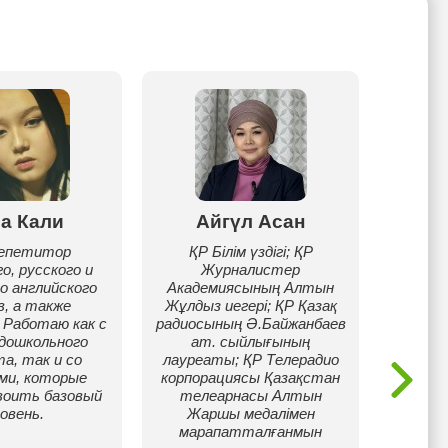
а Кали
Айгүл Асан
Ж
репетитор
ҚР Білім үздігі; ҚР
о, русского и
Журналистер
Выпуск
о английского
Академиясының Алтын
б
в, а также
Жұлдыз иегері; ҚР Қазақ
направ
 Работаю как с
радиосының Ә.Байжанбаев
п
дошкольного
ат. сыйлығының
м
а, так и со
лауреаты; ҚР Телерадио
англ
ми, которые
корпорациясы Қазақстан
учащих
воить базовый
телеарнасы Алтын
та
овень.
Жаршы медалімен
раб
марапатталғанмын
каз