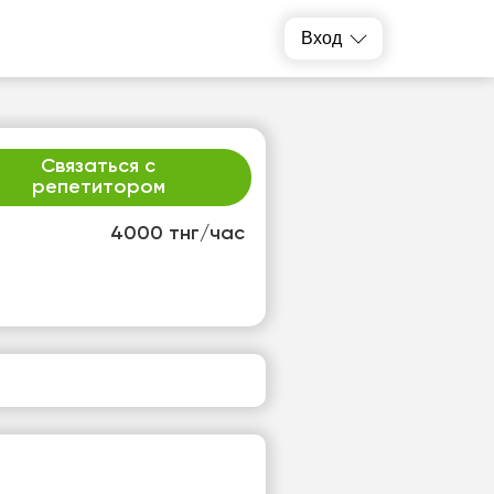
Вход
Связаться с
репетитором
4000 тнг/час
т
сб
4
15
т
Нет
одных
свободных
ов
часов