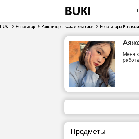
BUKI
Репетитор
Репетиторы Казахский язык
Репетиторы Казахск
Аяж
Меня з
работа
чт
6
Нет
свободных
сво
часов
ч
Предметы