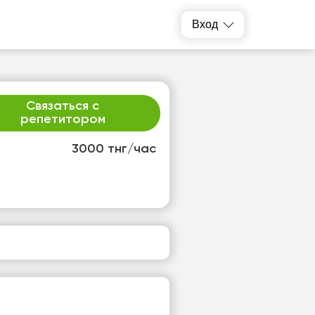
Вход
Связаться с
репетитором
3000 тнг/час
т
ср
1
12
т
Нет
одных
свободных
ов
часов