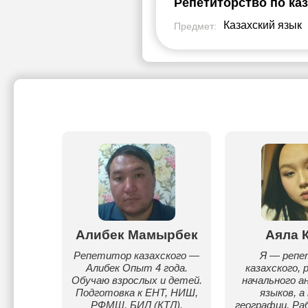
Репетиторство по ка
Казахский язык
Предмет:
екова
Алибек Мамырбек
Аяла 
ахскому
Репетитор казахского —
Я — реп
о уровню
Алибек Опыт 4 года.
казахского, 
ученику
Обучаю взрослых и детей.
начального а
нлайн
Подготовка к ЕНТ, НИШ,
языков, а
РФМШ, БИЛ (КТЛ).
географии. Ра