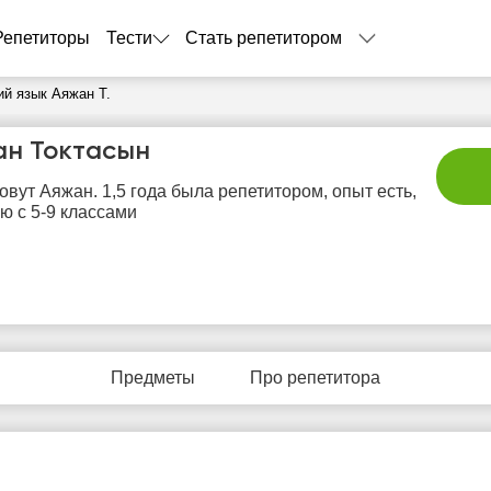
Репетиторы
Тести
Стать репетитором
ий язык Аяжан Т.
ан Токтасын
овут Аяжан. 1,5 года была репетитором, опыт есть,
ю с 5-9 классами
пт
сб
вс
пн
в
7
8
9
10
1
Предметы
Про репетитора
Нет
Нет
Нет
Нет
Не
бодных
свободных
свободных
свободных
своб
асов
часов
часов
часов
час