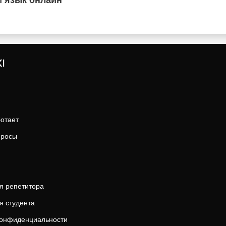
й язык онлайн
I
ботает
просы
я репетитора
я студента
конфиденциальности