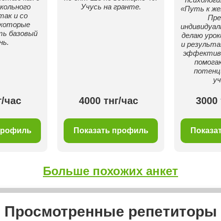
кольного
Учусь на гранте.
«Путь к ж
так и со
Пре
 которые
индивидуал
ть базовый
делаю уро
нь.
и результ
эффектив
помога
потенц
уч
г/час
4000 тнг/час
3000 
профиль
Показать профиль
Показа
Больше похожих анкет
Просмотренные репетиторы