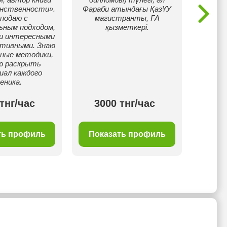
ка
енственности».
Фараби атындағы ҚазҰУ
подаю с
магистранты, ҒА
ьным подходом,
қызметкері.
ки интересными
ативными. Знаю
ные методики,
ю раскрыть
иал каждого
еника.
тнг/час
3000 тнг/час
35
ть профиль
Показать профиль
Пок