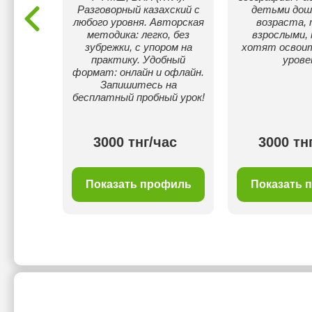
Разговорный казахский с
детьми дош
любого уровня. Авторская
возраста, 
методика: легко, без
взрослыми,
зубрежки, с упором на
хотят освои
практику. Удобный
урове
формат: онлайн и офлайн.
Запишитесь на
бесплатный пробный урок!
ас
3000 тнг/час
3000 тн
филь
Показать профиль
Показать 