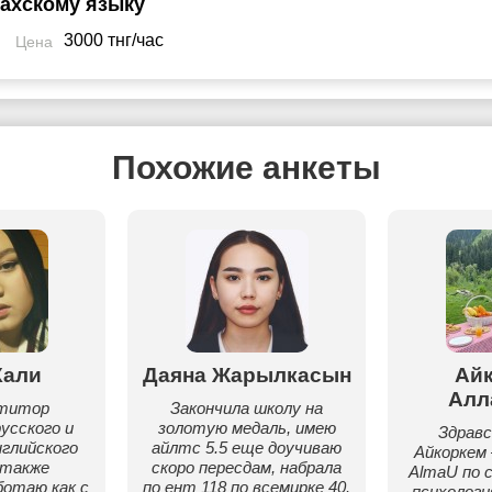
захскому языку
3000 тнг/час
Цена
Похожие анкеты
Кали
Даяна Жарылкасын
Ай
Алл
етитор
Закончила школу на
русского и
золотую медаль, имею
Здрав
нглийского
айлтс 5.5 еще доучиваю
Айкоркем
 также
скоро пересдам, набрала
AlmaU по 
ботаю как с
по ент 118 по всемирке 40.
психологи