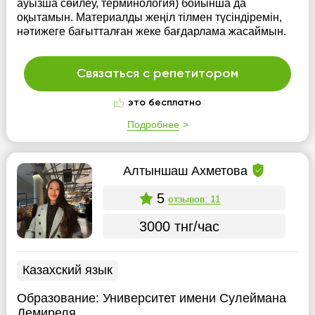
ауызша сөйлеу, терминология) бойынша да
оқытамын. Материалды жеңіл тілмен түсіндіремін,
нәтижеге бағытталған жеке бағдарлама жасаймын.
Связаться с репетитором
это бесплатно
Подробнее
Алтыншаш Ахметова
5
отзывов: 11
3000 тнг/час
Казахский язык
Образование:
Университет имени Сулеймана
Демиреля