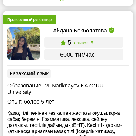
Проверенный репетитор
Айдана Бекболатова
5
отзывов: 5
6000 тнг/час
Казахский язык
Образование:
M. Nariknayev KAZGUU
University
Опыт:
более 5 лет
Қазақ тілі пәнінен кез келген жастағы оқушыларға
сабақ беремін. Грамматика, лексика, сөйлеу
дағдысы, тестілік дайындық (ЕНТ). Кәсіптік қарым-
қатынасқа арналған қазақ тілі (іскерлік хат жазу,