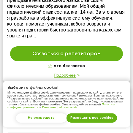
преподаватель казахского языка с высшим
филологическим образованием. Мой общий
педагогический стаж составляет 14 лет. За это время
я разработала эффективную систему обучения,
которая помогает ученикам любого возраста и
уровня подготовки быстро заговорить на казахском
языке и гра...
Связаться с репетитором
это бесплатно
Подробнее
Выберите файлы cookie!
Ми используем файлы cookie для упрощения навигации по сайту, анализу того,
Меруерт Жакупова
как он используется, предоставления актуальной рекламы. Если вы нажимаете
"Разрешить все cookies", вы соглашаетесь на использование нами всех файлов
cookies на сайте. Если вы нажимаете "Не разрешать", то будут использоваться
5
только обязательные файлы cookies. Узнать подробнее в нашей
Политике
отзывов: 7
конфиденциальности
и
Политике файлов cookie
3000 тнг/час
Не разрешать
Разрешить все cookies
Подобрать репетитора