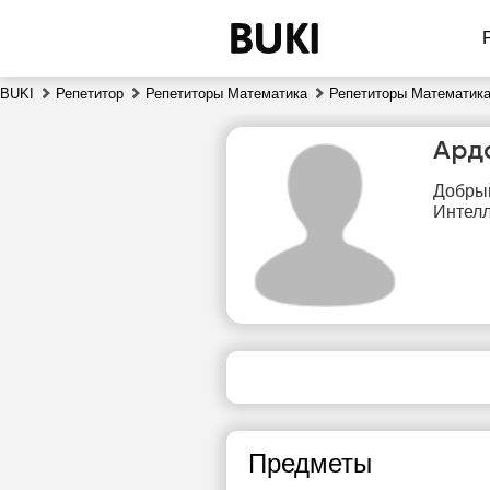
BUKI
Репетитор
Репетиторы Математика
Репетиторы Математика
Ард
Добрый
Интел
чт
6
17:30
1
18:00
1
Предметы
18:30
1