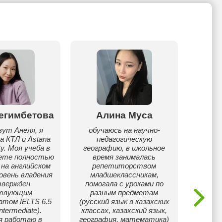
егимбетова
Алина Муса
Ли
вут Анеля, я
обучаюсь на научно-
Учи
а КТЛ и Astana
педагогическую
кла
ity. Моя учеба в
географию, в школьное
ра
ете полностью
время занималась
л
 на английском
репетиторством
подг
ровень владения
младшеклассникам,
шко
твержден
помогала с уроками по
про
твующим
разным предметам
дет
том IELTS 6.5
(русский язык в казахских
детьм
ntermediate).
классах, казахский язык,
мето
я работаю в
география, математика)
изучен