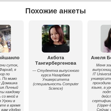
Похожие анкеты
ыйшанло
Акбота
Анеля Б
Тангирбергенова
ени суток,
Меня зо
Фархад, я
выпускниц
— Студентка выпускного
ор по
IT Univers
курса Назарбаев
. По мимо
университ
Университета
: Домашка
проходила
(специальность Computer
ния Личный
языке, а у
Science)
ты каждому
под
 со мной в
дейс
 Уроки в
сертифика
те в время
(Upper-I
 вам удобно
Сейчас 