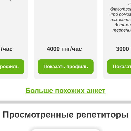
с
благотво
что помог
находить
детьми
терпени
г/час
4000 тнг/час
3000 
профиль
Показать профиль
Показа
Больше похожих анкет
Просмотренные репетиторы