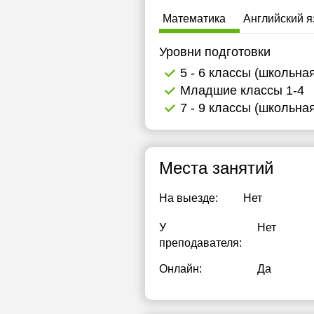
19:00
1
Математика
Английский я
19:30
1
Уровни подготовки
20:00
1
5 - 6 классы (школьна
Младшие классы 1-4
1
7 - 9 классы (школьна
1
1
Места занятий
1
На выезде:
Нет
1
У
Нет
1
преподавателя:
1
Онлайн:
Да
1
1