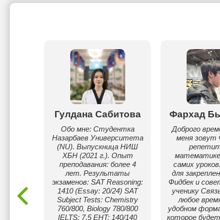
мисова
Гулдана Сабитова
Фархад Б
ель
Обо мне: Студентка
Доброго врем
более 2-
Назарбаев Университета
меня зовут 
 Ученица
(NU). Выпускница НИШ
репетит
дного
ХБН (2021 г.). Опыт
математике
а.
преподавания: более 4
самих уроков
лет. Результаты
для закрепле
экзаменов: SAT Reasoning:
Фидбек и сове
1410 (Essay: 20/24) SAT
ученику Связь
Subject Tests: Chemistry
любое время
760/800, Biology 780/800
удобном форма
IELTS: 7.5 EHT: 140/140
которое будет