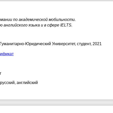
7:30
17:30
17:30
8:00
18:00
18:00
ермании по академической мобильности.
 английского языка и в сфере IELTS.
8:30
18:30
18:30
9:00
19:00
19:00
 Гуманитарно-Юридический Университет
, студент, 2021
9:30
19:30
19:30
тификат
0:00
20:00
20:00
т
 русский
, английский