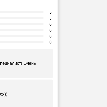
5
3
0
0
0
0
пециалист! Очень
ся))