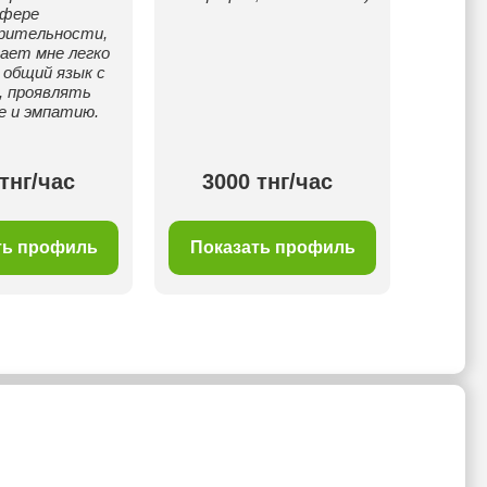
фере
языку
рительности,
ает мне легко
 общий язык с
, проявлять
е и эмпатию.
тнг/час
3000 тнг/час
40
ть профиль
Показать профиль
Пок