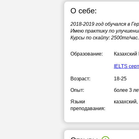
О себе:
1
1
2018-2019 год обучался в Г
Имею практику по улучшению
1
Курсы по скайпу: 2500тг/час.
1
Образование:
Казахский
1
IELTS сер
2
Возраст:
18-25
Опыт:
более 3 ле
Языки
казахский
,
преподавания: