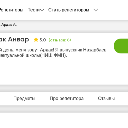
Репетиторы
Тести
Стать репетитором
 Ардак А.
ак Анвар
5.0
(
отзывов: 8
)
 день, меня зовут Ардак! Я выпускник Назарбаев
лектуальной школы(НИШ ФМН).
пт
сб
вс
пн
в
7
8
9
10
1
Предметы
Про репетитора
Отзывы
Нет
Не
0:00
10:00
10:00
свободных
своб
часов
час
0:30
10:30
10:30
1:00
11:00
11:00