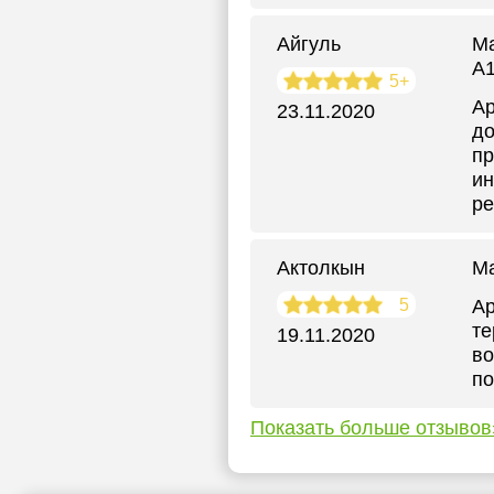
Айгуль
Ма
А1
5+
Ар
23.11.2020
до
пр
ин
ре
Актолкын
М
5
Ар
те
19.11.2020
во
по
Показать больше отзывов