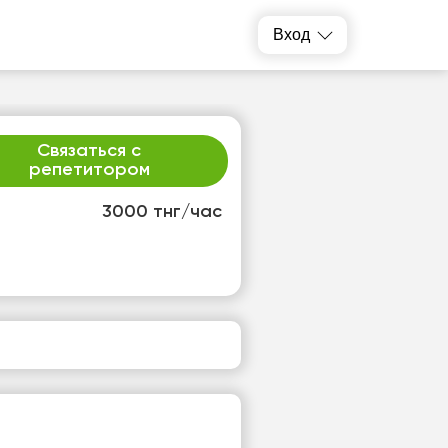
Вход
Связаться с
репетитором
3000 тнг/час
т
ср
1
12
т
Нет
одных
свободных
ов
часов