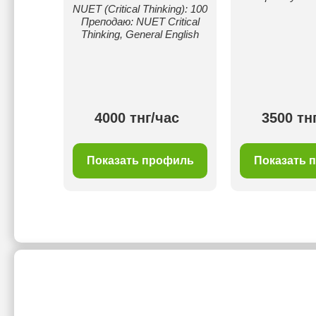
NUET (Critical Thinking): 100
Преподаю: NUET Critical
Thinking, General English
ас
4000 тнг/час
3500 тн
филь
Показать профиль
Показать 