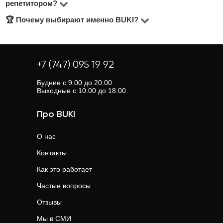
репетитором?
раза в неделю с опытным репетитором дают
ценовой диапазон 2000–5000 тнг.
🏆 Почему выбирают именно BUKI?
Преподаватель поможет понять материал, улучшить
стабильный рост и уверенность в знаниях.
оценки, подготовиться к контрольным, экзаменам или
BUKI — крупнейшая образовательная платформа
поступлению. Индивидуальный подход = уверенность
Казахстана с более чем 110 000 довольных клиентов.
и результат.
Прямой контакт, открытые рейтинги, проверенные
+7 (747) 095 19 92
анкеты и настоящая поддержка — всё для вашего
Будние с 9.00 до 20.00
Выходные с 10.00 до 18.00
результата.
Про BUKI
О нас
Контакты
Как это работает
Частые вопросы
Отзывы
Мы в СМИ