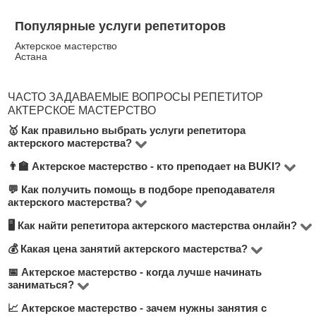
Популярные услуги репетиторов
Актерское мастерство
Астана
ЧАСТО ЗАДАВАЕМЫЕ ВОПРОСЫ РЕПЕТИТОР
АКТЕРСКОЕ МАСТЕРСТВО
🥇 Как правильно выбрать услуги репетитора
актерского мастерства?
👨‍🏫 Актерское мастерство - кто преподает на BUKI?
В категории Актерское мастерство на платформе
BUKI представлено 6 анкет. При выборе
💬 Как получить помощь в подборе преподавателя
У нас вы найдёте опытных педагогов,
актерского мастерства?
преподавателя актерского мастерства обратите
преподавателей вузов, студентов топовых
🖥 Как найти репетитора актерского мастерства онлайн?
внимание на цену занятий, количество
Вы можете оставить заявку или написать в чат. Наши
университетов и практиков. Каждая анкета проходит
положительных отзывов, формат (онлайн или
менеджеры помогут выбрать подходящего
💰 Какая цена занятий актерского мастерства?
модерацию, что гарантирует качество.
Перейдите в раздел
Актерское мастерство онлайн
,
офлайн), опыт и образование.
преподавателя по целям, бюджету и формату.
чтобы увидеть преподавателей, которые проводят
📅 Актерское мастерство - когда лучше начинать
Стоимость колеблется от 6000 до 4000 тнг/час. Всё
заниматься?
занятия дистанционно. Онлайн — это удобно,
зависит от уровня подготовки, опыта преподавателя
📈 Актерское мастерство - зачем нужны занятия с
эффективно и часто дешевле.
Чем раньше — тем лучше. Регулярные занятия 1–2
и формата занятий. Более 60% учеников выбирают