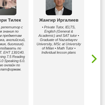
ери Тилек
Жангир Иргалиев
 репетитор с
• Private Tutor, IELTS,
м знания по
English (General &
Вс
м предметам
Academic) and SAT tutor •
р
а, английский,
Graduate of Nazarbayev
матема
мия, биология).
University, MSc at University
5–9 
еподавать по
of Milan • Math Tutor •
понять
T. ЕНТ 130/140.
Individual lesson plans
без зау
ning 7.5 Reading
Разбир
6.0 Speaking 6.0.
дом
ю онлайн по
подгот
платформам.
Работа
увер
Формат
(Goo
офлай
озн