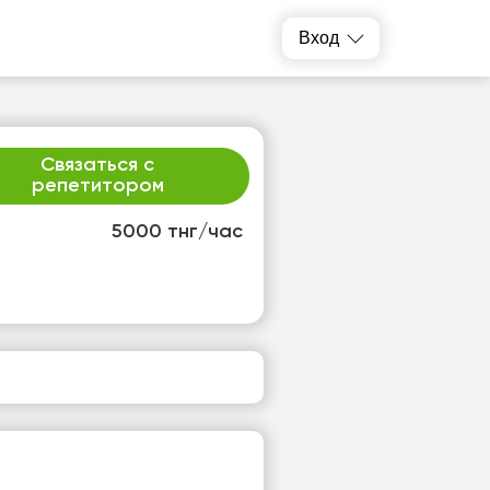
Вход
Связаться с
репетитором
5000 тнг/час
т
пт
3
14
т
Нет
одных
свободных
ов
часов