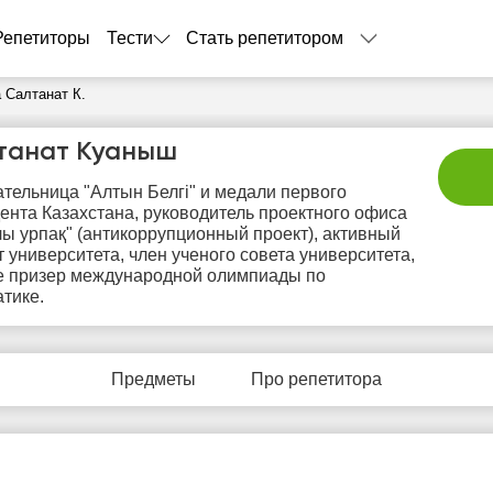
Репетиторы
Тести
Стать репетитором
 Салтанат К.
танат Куаныш
тельница "Алтын Белгі" и медали первого
ента Казахстана, руководитель проектного офиса
ы урпақ" (антикоррупционный проект), активный
т университета, член ученого совета университета,
е призер международной олимпиады по
тике.
вс
пн
вт
ср
ч
9
10
11
12
1
Предметы
Про репетитора
Нет
Нет
Нет
Нет
Не
бодных
свободных
свободных
свободных
своб
асов
часов
часов
часов
час