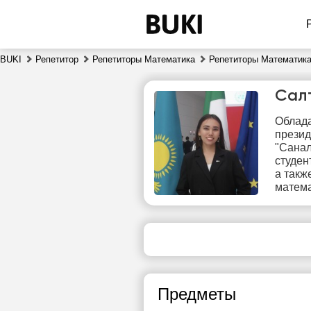
BUKI
Репетитор
Репетиторы Математика
Репетиторы Математика
Сал
Облада
презид
"Санал
студен
а такж
матема
сб
8
Нет
свободных
сво
часов
ч
Предметы