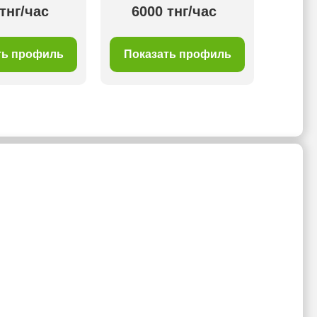
тнг/час
6000 тнг/час
40
ть профиль
Показать профиль
Пок