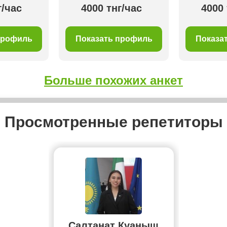
г/час
4000 тнг/час
4000 
профиль
Показать профиль
Показа
Больше похожих анкет
Просмотренные репетиторы
Салтанат Куаныш