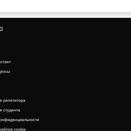
I
ботает
просы
я репетитора
я студента
конфиденциальности
айлов cookie