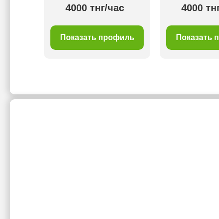
ас
4000 тнг/час
4000 тн
филь
Показать профиль
Показать 