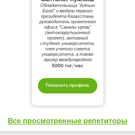
Обладательница "Алтын
Белгі" и медали первого
президента Казахстана,
руководитель проектного
офиса "Саналы урпақ"
(антикоррупционный
проект), активный
студент университета,
член ученого совета
университета, а также
призер международной
олимпиады по
5000 тнг/час
математике.
Показать профиль
Все просмотренные репетиторы