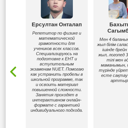
идов
Ерсултан Онталап
Бахыт
Сагымб
ель
Репетитор по физике и
 с
математической
Мен 4 баланың
ходом к
грамотности для
жыл білім сала
ончил
учеников всех классов.
ішінде брейн
олу в
Специализируюсь на
жыл, логопед 3
по
подготовке к ЕНТ и
тілі мен ә
. Учусь
вступительным
маманымын, т
Готовил
экзаменам NUET. Помогаю
түрінде үйре
 РФМШ
как устранить пробелы в
есте сақтау 
школьной программе, так
арттыр
и освоить материал
повышенной сложности.
Занятия проходят в
интерактивном онлайн-
формате с гарантией
индивидуального подхода.