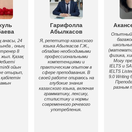
куль
Гарифолла
Аканс
аева
Абылкасов
Опытный
багажо
 анасы, 24
Я, репетитор казахского
школьны
сында , оның
языка Абылкасов Г.Ж.,
(математик
 тренер 8
обладаю необходимыми
физика, хи
 жыл. Қазақ
профессиональными
Могу пр
дебиеті
компетенциями и
IELTS и SA
ілді ойын
практическим опытом в
IELTS Liste
те отырып,
сфере преподавания. В
9.0 Writing 
қабілетін
своей работе опираюсь на
Препода
амын
глубокие знания
разным 
казахского языка, включая
грамматику, лексику,
стилистику и нормы
современного речевого
употребления.