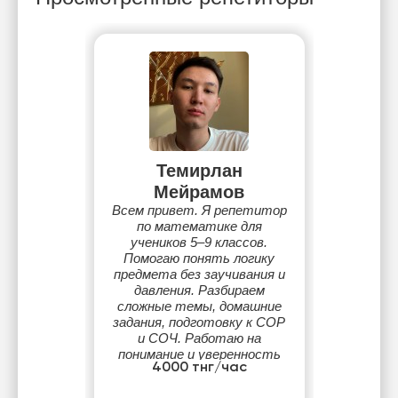
Темирлан
Мейрамов
Всем привет. Я репетитор
по математике для
учеников 5–9 классов.
Помогаю понять логику
предмета без заучивания и
давления. Разбираем
сложные темы, домашние
задания, подготовку к СОР
и СОЧ. Работаю на
понимание и уверенность
4000 тнг/час
ученика. Форматы
занятий: онлайн (Google