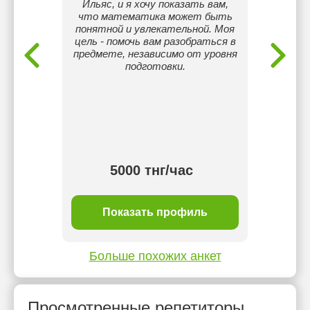
Ильяс, и я хочу показать вам,
Дария 
что математика может быть
свобод
понятной и увлекательной. Моя
репет
цель - помочь вам разобраться в
языку
предмете, независимо от уровня
матем
подготовки.
класс
язык
сделат
5000 тнг/час
ль
Показать профиль
П
Больше похожих анкет
Просмотренные репетиторы