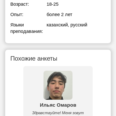
Возраст:
18-25
Опыт:
более 2 лет
Языки
казахский
, русский
преподавания:
Похожие анкеты
ова
Ильяс Омаров
Да
тельных
Здравствуйте! Меня зовут
Здра