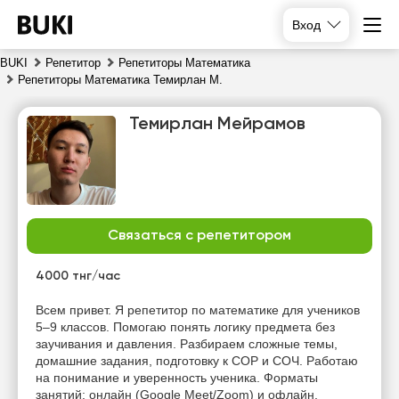
Вход
BUKI
Репетитор
Репетиторы Математика
Репетиторы Математика Темирлан М.
Темирлан Мейрамов
Связаться с репетитором
вс
пн
вт
ср
9
10
11
12
4000 тнг/час
Нет
Нет
Нет
Всем привет. Я репетитор по математике для учеников
20:00
свободных
свободных
свободных
5–9 классов. Помогаю понять логику предмета без
часов
часов
часов
заучивания и давления. Разбираем сложные темы,
20:30
домашние задания, подготовку к СОР и СОЧ. Работаю
на понимание и уверенность ученика. Форматы
21:00
занятий: онлайн (Google Meet/Zoom) и офлайн.