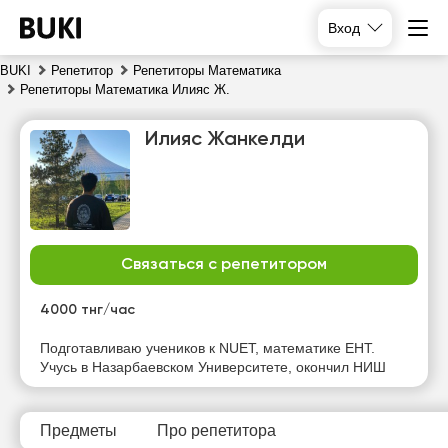
Вход
BUKI
Репетитор
Репетиторы Математика
Репетиторы Математика Илияс Ж.
Илияс Жанкелди
Связаться с репетитором
сб
вс
пн
вт
8
9
10
11
4000 тнг/час
Нет
Нет
Нет
Нет
Подготавливаю учеников к NUET, математике ЕНТ.
свободных
свободных
свободных
свободных
Учусь в Назарбаевском Университете, окончил НИШ
часов
часов
часов
часов
Предметы
Про репетитора