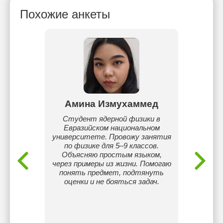
Похожие анкеты
ек
Амина Измухаммед
аев
Студент ядерной физики в
М
2023).
Евразийском национальном
репет
ороде
университете. Провожу занятия
прож
юсь на
по физике для 5–9 классов.
пар
уры в
Объясняю простым языком,
ayev
через примеры из жизни. Помогаю
ности
понять предмет, подтянуть
школьное
оценки и не бояться задач.
брал
стных и
адах по