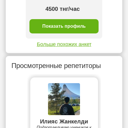
тнг/
4500 тнг/час
ль
Показать профиль
П
Больше похожих анкет
Просмотренные репетиторы
Илияс Жанкелди
Подготавливаю учеников к