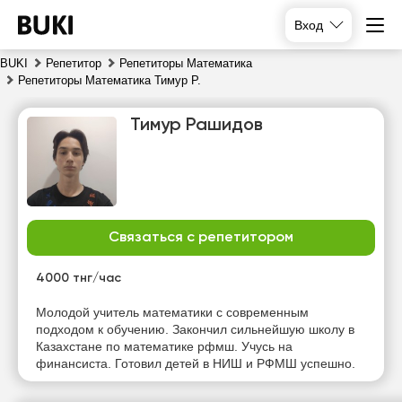
Вход
BUKI
Репетитор
Репетиторы Математика
Репетиторы Математика Тимур Р.
Тимур Рашидов
Связаться с репетитором
чт
пт
сб
вс
6
7
8
9
4000 тнг/час
Молодой учитель математики с современным
17:00
17:00
17:00
17:00
подходом к обучению. Закончил сильнейшую школу в
Казахстане по математике рфмш. Учусь на
17:30
17:30
17:30
17:30
финансиста. Готовил детей в НИШ и РФМШ успешно.
18:00
18:00
18:00
18:00