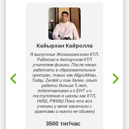
лина
Кайырхан Кайролла
А
ультета
Я выпускник Жезказганского КТЛ.
Опытны
ники
Работал в Актауском КТЛ
знания
еского
учителем физики. После начал
(ма
акена
работать в образовательных
физика
центрах, таких как AlgysAktau,
препода
Today, Zerdeli и так далее, опыт
130/
работы больше 5 лет,
Readin
подготавливал и к ЕНТ и к
6.0. П
поступлению в школы как КТЛ,
НИШ, РФМШ Пока что все
ученики у меня закончили с
грантами и никто не обижен)
3500 тнг/час