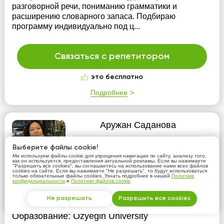
разговорной речи, пониманию грамматики и
расширению словарного запаса. Подбираю
программу индивидуально под ц...
Связаться с репетитором
это бесплатно
Подробнее
Аружан Саданова
2000 тнг/час
Выберите файлы cookie!
Ми используем файлы cookie для упрощения навигации по сайту, анализу того,
как он используется, предоставления актуальной рекламы. Если вы нажимаете
"Разрешить все cookies", вы соглашаетесь на использование нами всех файлов
cookies на сайте. Если вы нажимаете "Не разрешать", то будут использоваться
только обязательные файлы cookies. Узнать подробнее в нашей
Политике
конфиденциальности
и
Политике файлов cookie
Турецкий язык
Не разрешать
Разрешить все cookies
Образование:
Ozyegin University