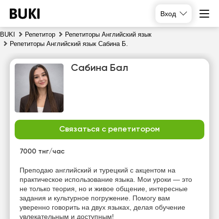
Вход
BUKI
Репетитор
Репетиторы Английский язык
Репетиторы Английский язык Сабина Б.
Сабина Бал
Связаться с репетитором
чт
пт
сб
вс
6
7
8
9
7000 тнг/час
Нет
Нет
Нет
Преподаю английский и турецкий с акцентом на
20:00
свободных
свободных
свободных
практическое использование языка. Мои уроки — это
часов
часов
часов
не только теория, но и живое общение, интересные
20:30
задания и культурное погружение. Помогу вам
уверенно говорить на двух языках, делая обучение
21:00
увлекательным и доступным!