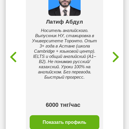
к
Латиф Абдул
ике и
Носитель английского.
Меня з
отаю с
Выпускник НУ, стажировка в
живу и
ов.
Университете Торонто. Опыт
бол
3+ года в Астане (школа
немецки
Cambridge + языковой центр).
IELTS и общий английский (A1–
B2). Не понимаю русский/
казахский. Уроки 100% на
английском. Без перевода.
Быстрый прогресс.
тнг/
6000 тнг/час
ль
Показать профиль
П