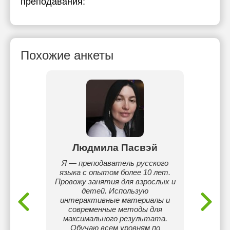
преподавания:
Похожие анкеты
аева
Людмила Пасвэй
Дил
кого
Я — преподаватель русского
Сту
аюсь
языка с опытом более 10 лет.
уни
снять
Провожу занятия для взрослых и
биол
языком,
детей. Использую
сложны
аться и
интерактивные материалы и
помога
. Также
современные методы для
повыси
для
максимального результата.
пр
илась в
Обучаю всем уровням по
начина