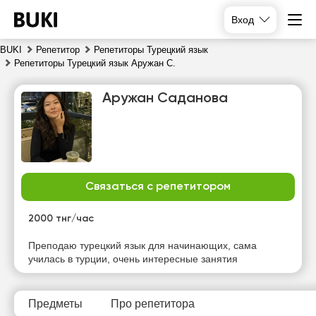
Вход
BUKI
Репетитор
Репетиторы Турецкий язык
Репетиторы Турецкий язык Аружан С.
Аружан Саданова
Связаться с репетитором
вс
пн
вт
ср
9
10
11
12
2000 тнг/час
Нет
Нет
Нет
Нет
Преподаю турецкий язык для начинающих, сама
свободных
свободных
свободных
свободных
училась в турции, очень интересные занятия
часов
часов
часов
часов
Предметы
Про репетитора