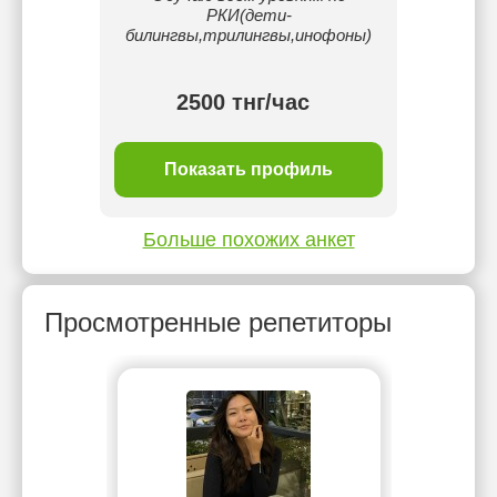
 живому
РКИ(дети-
Турции
одбираю
билингвы,трилингвы,инофоны)
разгов
еника
подх
2500 тнг/час
ль
Показать профиль
П
Больше похожих анкет
Просмотренные репетиторы