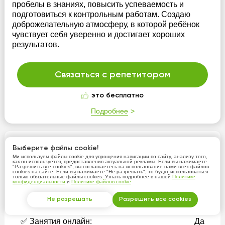
пробелы в знаниях, повысить успеваемость и
подготовиться к контрольным работам. Создаю
доброжелательную атмосферу, в которой ребёнок
чувствует себя уверенно и достигает хороших
результатов.
Связаться с репетитором
это бесплатно
Подробнее
Репетиторы начаьных классов в
Выберите файлы cookie!
Астане - основная информация
Ми используем файлы cookie для упрощения навигации по сайту, анализу того,
как он используется, предоставления актуальной рекламы. Если вы нажимаете
"Разрешить все cookies", вы соглашаетесь на использование нами всех файлов
cookies на сайте. Если вы нажимаете "Не разрешать", то будут использоваться
✅ Количество репетиторов:
45
только обязательные файлы cookies. Узнать подробнее в нашей
Политике
конфиденциальности
и
Политике файлов cookie
✅ Средняя цена*:
5000 тнг/час
Не разрешать
Разрешить все cookies
✅ Средний рейтинг:
4.97
✅ Занятия онлайн:
Да