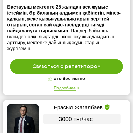
Бастауыш мектепте 25 жылдан аса жұмыс
істеймін. Әр баланың алдымен қабілетін, мінез-
құлқын, жеке қызығушылықтарын зерттей
отырып, соған сай әдіс-тәсілдерді тиімді
пайдалануға тырысамын.
Пәндер бойынша
білімдегі олқылықтарды жою, оқу жылдамдығын
арттыру, мектепке дайындық жұмыстарын
жүргіземін.
Связаться с репетитором
это бесплатно
Подробнее
Ерасыл Жагалбаев
3000 тнг/час