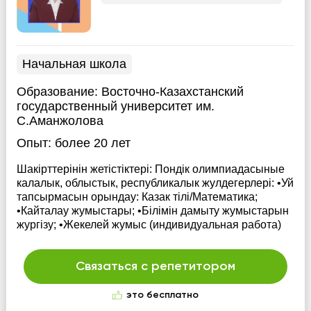
Начальная школа
Образование:
Восточно-Казахстанский
государственный университет им.
С.Аманжолова
Опыт:
более 20 лет
Шакірттерінін жетістіктері: Пондік олимпиадасыные
калалык, облыстык, республикалык жулдегерлері: •Уй
тапсырмасын орындау: Казак тілі/Математика;
•Кайталау жумыстары; •Білімін дамыту жумыстарын
жургізу; •Жекелей жумыс (индивидуальная работа)
Связаться с репетитором
это бесплатно