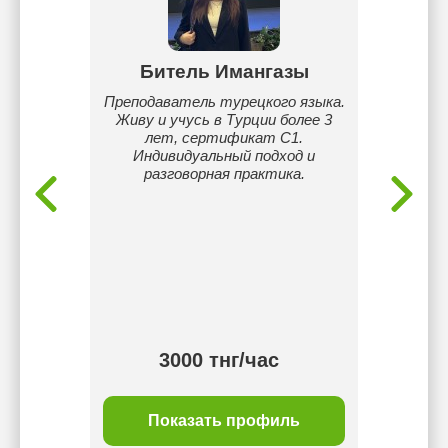
аева
Битель Имангазы
кого
Преподаватель турецкого языка.
Имею б
аюсь
Живу и учусь в Турции более 3
ре
снять
лет, сертификат C1.
инди
языком,
Индивидуальный подход и
каза
аться и
разговорная практика.
литера
. Также
и
для
илась в
маг
 живому
Сакарь
одбираю
общ
еника
ра
Гарант
уже ч
3000 тнг/час
ль
Показать профиль
П