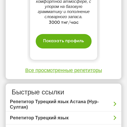
комфортной атмосфере, с
упором на базовую
грамматику и пополнение
словарного запаса.
Подходит для тех, кто
3000 тнг/час
хочет начать с нуля. Буду
рада помочь вам полюбить
турецкий язык так же, как
Показать профиль
люблю его сама!
Все просмотренные репетиторы
Быстрые ссылки
Репетитор Турецкий язык Астана (Нур-
Султан)
Репетитор Турецкий язык