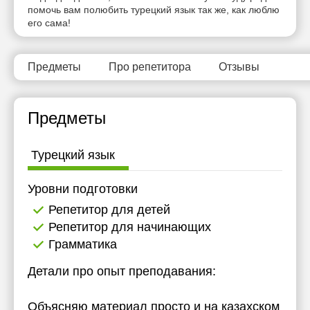
помочь вам полюбить турецкий язык так же, как люблю
14:30
его сама!
15:00
15:30
Предметы
Про репетитора
Отзывы
16:00
Предметы
16:30
17:00
Турецкий язык
17:30
Уровни подготовки
18:00
Репетитор для детей
18:30
Репетитор для начинающих
Грамматика
19:00
Детали про опыт преподавания:
Объясняю материал просто и на казахском