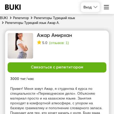
Вход
BUKI
Репетитор
Репетиторы Турецкий язык
Репетиторы Турецкий язык Ажар А.
Ажар Амирхан
(
отзывов: 1
)
5.0
Связаться с репетитором
сб
вс
пн
вт
8
9
10
11
3000 тнг/час
Нет
Нет
Нет
Привет! Меня зовут Ажар, я студентка 4 курса по
13:00
свободных
свободных
свободных
специальности «Переводческое дело». Объясняю
часов
часов
часов
материал просто и на казахском языке. Занятия
13:30
проходят в комфортной атмосфере, с упором на
базовую грамматику и пополнение словарного запаса.
14:00
Подходит для тех, кто хочет начать с нуля. Буду рада