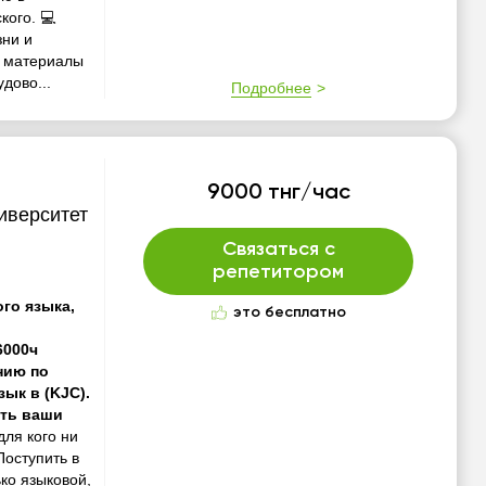
кого. 💻
зни и
е материалы
дово...
Подробнее
9000 тнг/час
иверситет
Связаться с
репетитором
го языка,
это бесплатно
6000ч
нию по
зык в (KJC).
ять ваши
для кого ни
Поступить в
ко языковой,