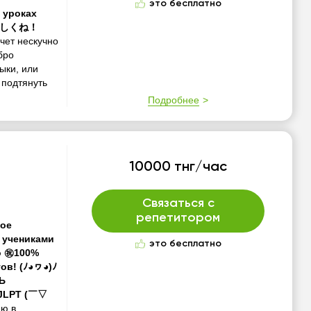
это бесплатно
 уроках
 よろしくね！
очет нескучно
бро
зыки, или
 подтянуть
Подробнее
10000 тнг/час
Связаться с
репетитором
рое
0 учениками
это бесплатно
o ㊗️100%
ов! (ﾉ◕ヮ◕)ﾉ
Ь
р JLPT (￣▽
яю в