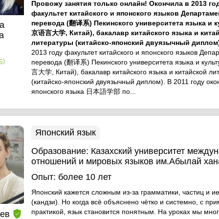
Провожу занятия только онлайн! Окончила в 2013 го
факультет китайского и японского языков Департаме
перевода (翻译系) Пекинского университета языка и 
а
京语言大学, Китай), бакалавр китайского языка и кита
а
литературы (китайско-японский двуязычный диплом
2013 году факультет китайского и японского языков Депа
перевода (翻译系) Пекинского университета языка и кул
5)
言大学, Китай), бакалавр китайского языка и китайской ли
(китайско-японский двуязычный диплом). В 2011 году око
японского языка 日本語学部 по...
Японский язык
Образование:
Казахский университет между
отношений и мировых языков им.Абылай хан
Опыт:
более 10 лет
Японский кажется сложным из-за грамматики, частиц и и
(кандзи). Но когда всё объяснено чётко и системно, с пр
практикой, язык становится понятным. На уроках мы мног
еев