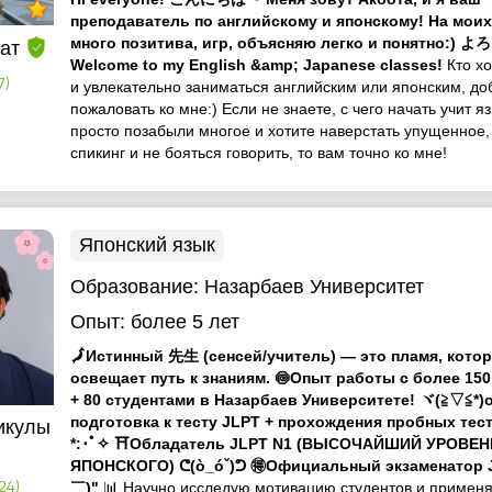
преподаватель по английскому и японскому! На моих
много позитива, игр, объясняю легко и понятно:)
ат
Welcome to my English &amp; Japanese classes!
Кто х
7)
и увлекательно заниматься английским или японским, до
пожаловать ко мне:) Если не знаете, с чего начать учит я
просто позабыли многое и хотите наверстать упущенное,
спикинг и не бояться говорить, то вам точно ко мне!
Японский язык
Образование:
Назарбаев Университет
Опыт:
более 5 лет
🗾Истинный 先生 (сенсей/учитель) — это пламя, кото
освещает путь к знаниям. 🍥Опыт работы с более 15
+ 80 студентами в Назарбаев Университете! ヾ(≧▽≦*)
подготовка к тесту JLPT + прохождения пробных тест
икулы
*:･ﾟ✧ ⛩️Обладатель JLPT N1 (ВЫСОЧАЙШИЙ УРОВЕН
ЯПОНСКОГО) ᕦ⁠(⁠ò⁠_⁠ó⁠ˇ⁠)⁠ᕤ 🉐Официальный экзаменато
￣)"
📊 Научно исследую мотивацию студентов и примен
24)