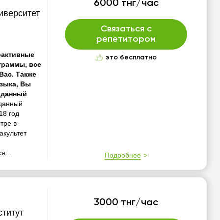
6000 тнг/час
иверситет
Связаться с
репетитором
рактивные
это бесплатно
граммы, все
Вас. Также
языка, Вы
 данный
данный
18 год
тре в
акультет
я...
Подробнее
3000 тнг/час
ститут