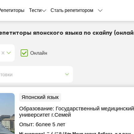
Репетиторы
Тести
Стать репетитором
епетиторы японского языка по скайпу (онлай
Онлайн
отовки
Японский язык
Образование:
Государственный медицинский
университет г.Семей
Опыт:
более 5 лет
Hi everyone! こんにちは〜 Меня зовут Акбота, и я ваш