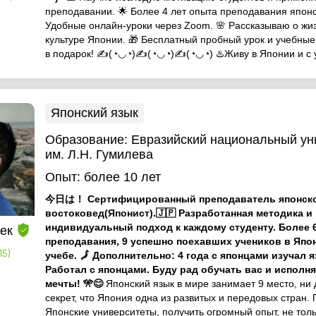
преподавании. 🌟 Более 4 лет опыта преподавания японс
Удобные онлайн-уроки через Zoom. 🌸 Рассказываю о жи
культуре Японии. 🎁 Бесплатный пробный урок и учебны
в подарок! ✍️(◔◡◔)✍️(◔◡◔)✍️(◔◡◔) ♨️Живу в Японии и с у
Японский язык
Образование:
Евразийский национальный ун
им. Л.Н. Гумилева
Опыт:
более 10 лет
今日は！ Сертифицированный преподаватель японско
востоковед(Японист).🇯🇵 Разработанная методика и
индивидуальный подход к каждому студенту. Более 
ек
преподавания, 9 успешно поехавших учеников в Япо
15)
учебе. 🗾 Дополнительно: 4 года с японцами изучал я
Работал с японцами. Буду рад обучать вас и исполн
мечты! 🎌😊
Японский язык в мире занимает 9 место, ни 
секрет, что Япония одна из развитых и передовых стран. 
Японские университеты, получить огромный опыт, не толь