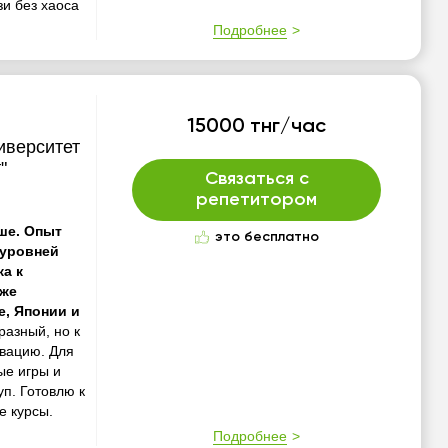
и без хаоса
Подробнее
15000 тнг/час
иверситет
"
Связаться с
репетитором
ше. Опыт
это бесплатно
 уровней
а к
кже
, Японии и
разный, но к
вацию. Для
ые игры и
уп. Готовлю к
 курсы.
Подробнее