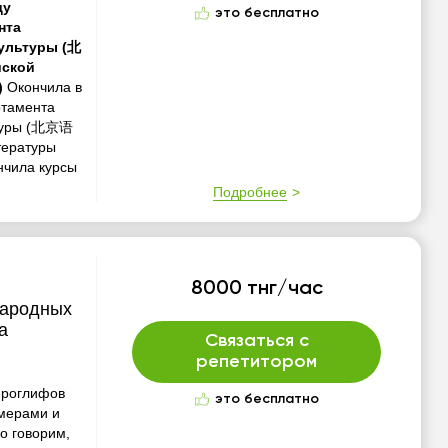
ду
это бесплатно
нта
культуры (北
йской
)
Окончила в
ртамента
ьтуры (北京语
тературы
нчила курсы
Подробнее
8000 тнг/час
народных
а
Связаться с
репетитором
ероглифов
это бесплатно
имерами и
о говорим,