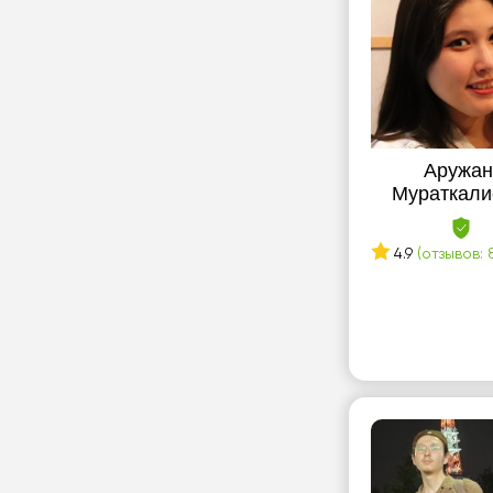
Аружа
Мураткали
4.9
(отзывов: 