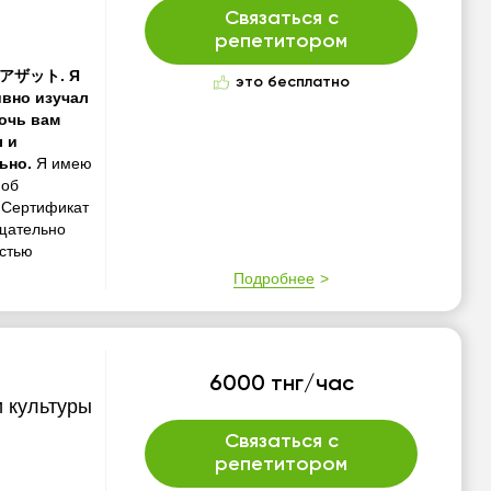
Связаться с
репетитором
ня アザット. Я
это бесплатно
ивно изучал
очь вам
 и
льно.
Я имею
 об
 Сертификат
тщательно
остью
Подробнее
6000 тнг/час
и культуры
Связаться с
репетитором