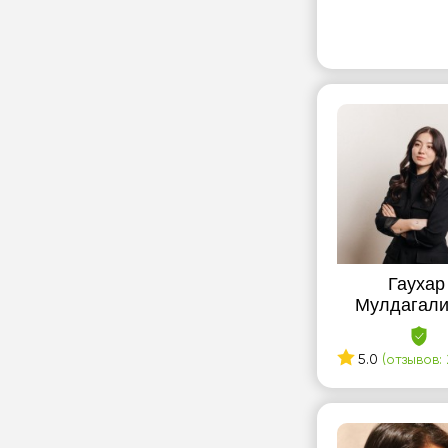
Гаухар
Мулдагали
5.0
(отзывов: 