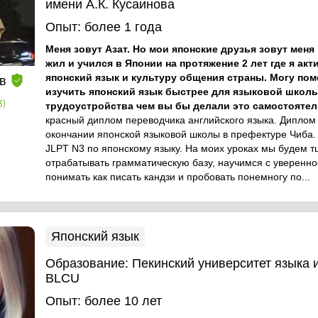
имени А.К. Кусаинова
Опыт:
более 1 года
Меня зовут Азат. Но мои японские друзья зовут ме
жил и учился в Японии на протяжение 2 лет где я акт
японский язык и культуру общения страны. Могу пом
в
изучить японский язык быстрее для языковой школы
3)
трудоустройства чем вы бы делали это самостояте
красный диплом переводчика английского языка. Диплом
окончании японской языковой школы в префектуре Чиба.
JLPT N3 по японскому языку. На моих уроках мы будем 
отрабатывать грамматическую базу, научимся с уверенн
понимать как писать кандзи и пробовать понемногу по...
Японский язык
Образование:
Пекинский университет языка 
BLCU
Опыт:
более 10 лет