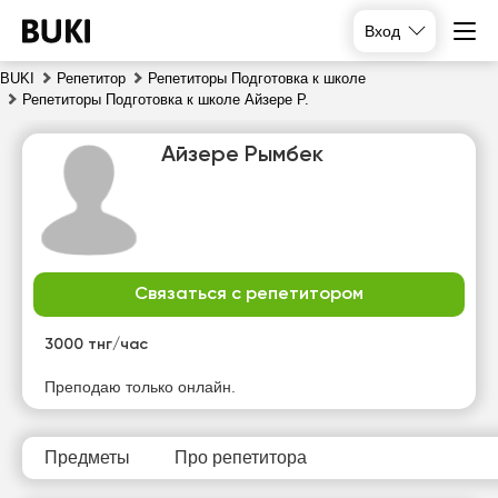
Вход
BUKI
Репетитор
Репетиторы Подготовка к школе
Репетиторы Подготовка к школе Айзере Р.
Айзере Рымбек
Связаться с репетитором
сб
вс
пн
вт
8
9
10
11
3000 тнг/час
Нет
Нет
Нет
Нет
Преподаю только онлайн.
свободных
свободных
свободных
свободных
часов
часов
часов
часов
Предметы
Про репетитора