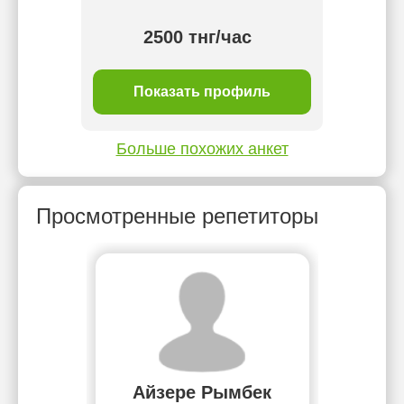
тнг/
2500 тнг/час
ль
Показать профиль
П
Больше похожих анкет
Просмотренные репетиторы
Айзере Рымбек