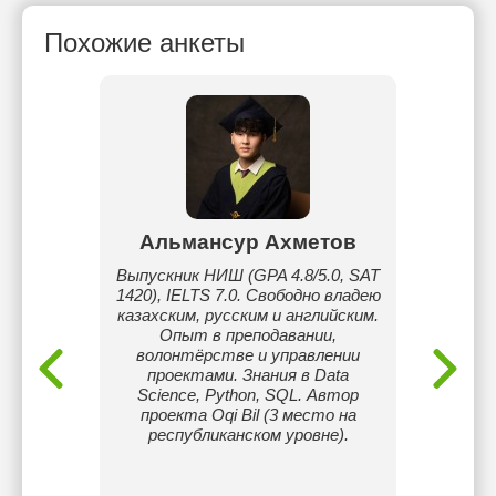
Похожие анкеты
а
Альмансур Ахметов
На
 школе,
Выпускник НИШ (GPA 4.8/5.0, SAT
Реп
е
1420), IELTS 7.0. Свободно владею
нача
казахским, русским и английским.
понят
Опыт в преподавании,
програ
волонтёрстве и управлении
пов
проектами. Знания в Data
Ис
Science, Python, SQL. Автор
методи
проекта Oqi Bil (3 место на
индив
республиканском уровне).
ребёнк
психо
пра