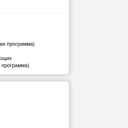
ная программа)
ающих
я программа)