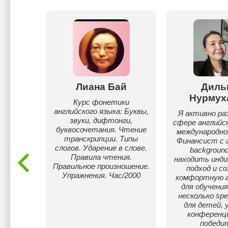
ен
Лиана Бай
Диль
Нурмух
к для
Курс фонетики
 разного
английского языка: Буквы,
Я активно ра
овки.
звуки, дифтонги,
сфере английск
буквосочетания. Чтение
международног
транскрипции. Типы
Финансист с 
слогов. Ударение в слове.
backgroun
Правила чтения.
находить инди
Правильное произношение.
подход и с
Упражнения. Час/2000
комфортную 
для обучения
несколько spe
для детей, 
конференц
победи