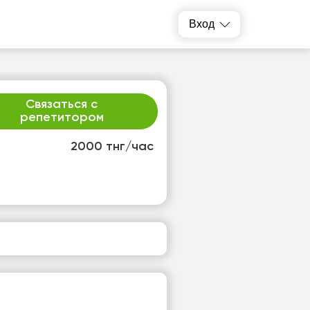
Вход
Связаться с
репетитором
2000 тнг/час
т
пт
3
14
т
Нет
одных
свободных
ов
часов