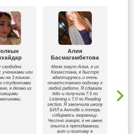
толкын
Алия
Дина
ихайдар
Басмагамбетова
43 го
вз
у свободно
Меня зовут-Алия, я из
Раб
 учениками или
Казахстана, я быстро
обр
и на 3 языках.
адаптируюсь и очень
со студентами
ответственно подхожу к
вня, я делаю их
любой работе. Я сдавала
тоящими
Ielts-и получила 7.5 по
матиками.
Listening и 7.0 по Reading
section. Я закончила школу
БИЛ в Актобе и теперь
собираюсь заграницу.
Честно говоря, я не имею
опыта в преподавании,
вот и поэтому я