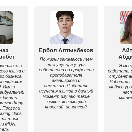
наз
Ербол Алтынбеков
Ай
анбет
Абд
По жизни занимаюсь тем
что учусь, а учусь
звиваюсь в
Я мог
собственно по профессии
ого языка и
работать с
преподавателя
о бизнеса.
студентам
английского и
английским
Работая 
немецкого,Любитель
d. Имею
любого уро
изучения языков в данный
видуальный
нас
момент изучаю такие
оздавать
мате
языки как немецкий,
атмосферу
японский, испанский,
. Провела
aking clubs
участник
ии MUN,
тель