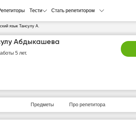
Репетиторы
Тести
Стать репетитором
ский язык Тансулу А.
сулу Абдыкашева
аботы 5 лет.
вс
пн
вт
ср
ч
9
10
11
12
1
Предметы
Про репетитора
Нет
Нет
Нет
Нет
Не
бодных
свободных
свободных
свободных
своб
асов
часов
часов
часов
час