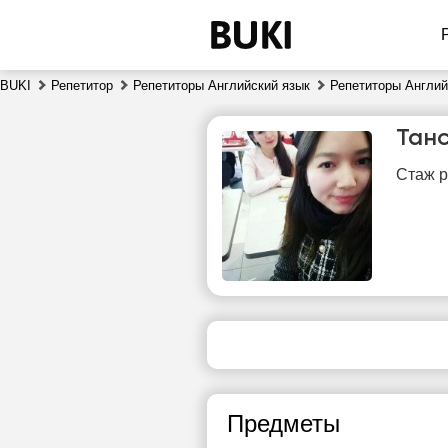
BUKI
Репетитор
Репетиторы Английский язык
Репетиторы Англий
Тан
Стаж р
сб
8
Нет
свободных
сво
часов
ч
Предметы