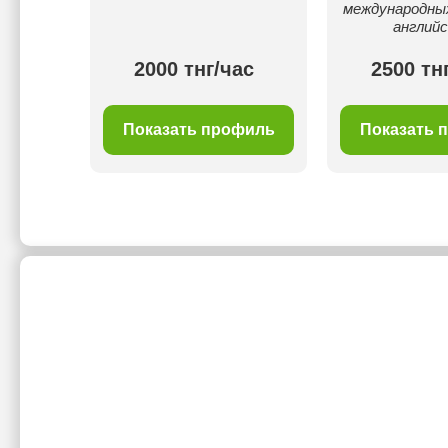
международных
английс
ас
2000 тнг/час
2500 тн
филь
Показать профиль
Показать 