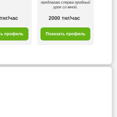
предлагаю сперва пробный
урок со мной.
тнг/час
2000 тнг/час
25
ть профиль
Показать профиль
Пок