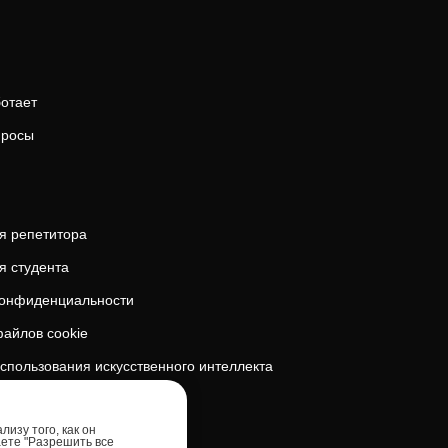
ботает
просы
я репетитора
я студента
конфиденциальности
айлов cookie
спользования искусственного интеллекта
безопасность
изу того, как он
аете "Разрешить все