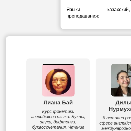
Языки
казахский
,
преподавания:
аров
Лиана Бай
Диль
Нурмух
хско-
Курс фонетики
родного
английского языка: Буквы,
Я активно ра
2016-го
звуки, дифтонги,
сфере английск
юсь
буквосочетания. Чтение
международног