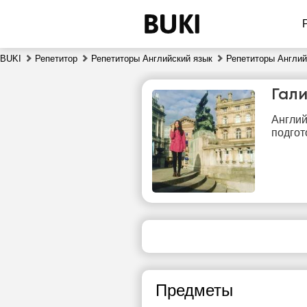
BUKI
Репетитор
Репетиторы Английский язык
Репетиторы Англий
Гал
Англий
подгот
пт
7
Нет
свободных
сво
часов
ч
Предметы