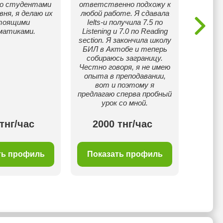
со студентами
ответственно подхожу к
вня, я делаю их
любой работе. Я сдавала
тоящими
Ielts-и получила 7.5 по
матиками.
Listening и 7.0 по Reading
section. Я закончила школу
БИЛ в Актобе и теперь
собираюсь заграницу.
Честно говоря, я не имею
опыта в преподавании,
вот и поэтому я
предлагаю сперва пробный
урок со мной.
тнг/час
2000 тнг/час
25
ть профиль
Показать профиль
Пок