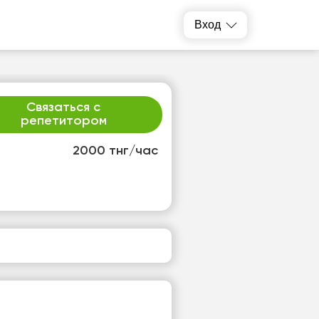
Вход
Связаться с
репетитором
2000 тнг/час
р
чт
2
13
т
Нет
одных
свободных
ов
часов