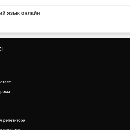
ий язык онлайн
I
ботает
просы
я репетитора
я студента