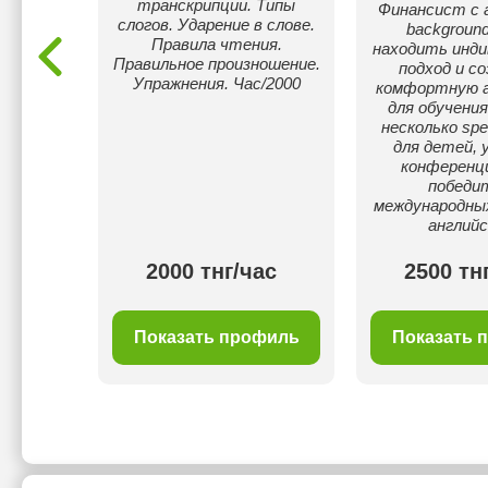
 и
транскрипции. Типы
Финансист с 
кой
слогов. Ударение в слове.
backgroun
ью.
Правила чтения.
находить инди
Правильное произношение.
подход и с
Упражнения. Час/2000
комфортную 
для обучения
несколько spe
для детей, 
конференц
победи
международных
английс
ас
2000 тнг/час
2500 тн
филь
Показать профиль
Показать 