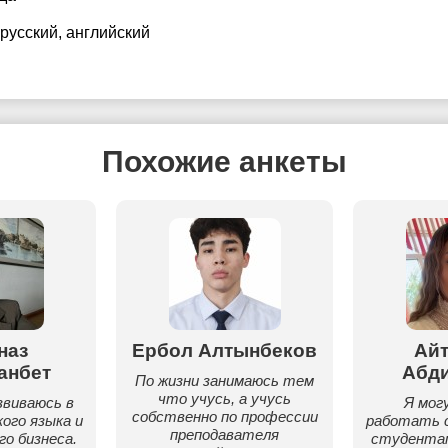
 русский
, английский
Похожие анкеты
наз
Ербол Алтынбеков
Ай
анбет
Абд
По жизни занимаюсь тем
что учусь, а учусь
звиваюсь в
Я мог
собственно по профессии
ого языка и
работать с
преподавателя
о бизнеса.
студентам