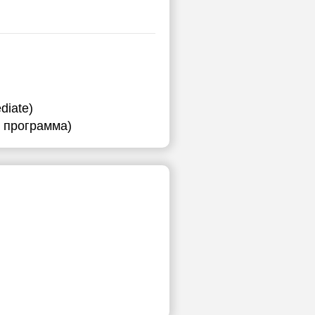
diate)
я программа)