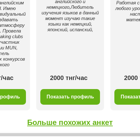
английского и
английским
Работая 
немецкого,Любитель
d. Имею
любого уро
изучения языков в данный
видуальный
нас
момент изучаю такие
оздавать
мате
языки как немецкий,
атмосферу
японский, испанский,
. Провела
aking clubs
участник
ии MUN,
тель
 конкурсов
кого
г/час
2000 тнг/час
2000 
профиль
Показать профиль
Показа
Больше похожих анкет