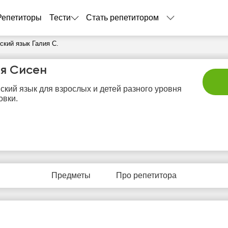
Репетиторы
Тести
Стать репетитором
ский язык Галия С.
ия Сисен
ский язык для взрослых и детей разного уровня
овки.
сб
вс
пн
вт
с
8
9
10
11
1
Предметы
Про репетитора
Нет
Нет
Нет
Нет
Не
бодных
свободных
свободных
свободных
своб
асов
часов
часов
часов
час