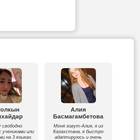
толкын
Алия
Дина
ихайдар
Басмагамбетова
43 го
вз
у свободно
Меня зовут-Алия, я из
Раб
 учениками или
Казахстана, я быстро
обр
и на 3 языках.
адаптируюсь и очень