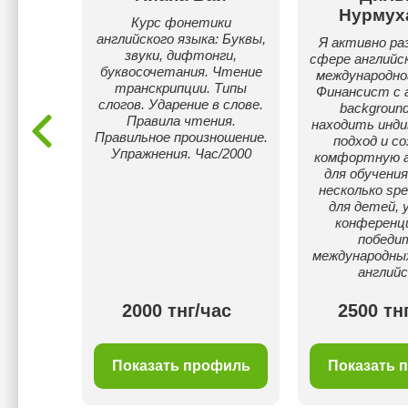
Нурмух
к для
Курс фонетики
 разного
английского языка: Буквы,
Я активно ра
овки.
звуки, дифтонги,
сфере английск
буквосочетания. Чтение
международног
транскрипции. Типы
Финансист с 
слогов. Ударение в слове.
backgroun
Правила чтения.
находить инди
Правильное произношение.
подход и с
Упражнения. Час/2000
комфортную 
для обучения
несколько spe
для детей, 
конференц
победи
международных
английс
ас
2000 тнг/час
2500 тн
филь
Показать профиль
Показать 