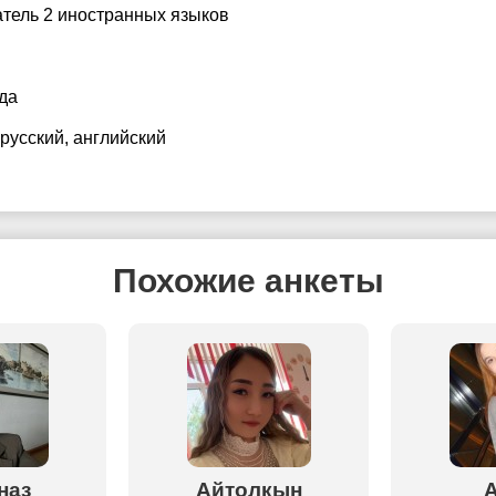
тель 2 иностранных языков
да
 русский
, английский
Похожие анкеты
наз
Айтолкын