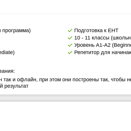
я программа)
Подготовка к ЕНТ
10 - 11 классы (школь
Уровень А1-А2 (Beginne
diate)
Репетитор для начин
вания:
н так и офлайн, при этом они построены так, чтобы н
й результат