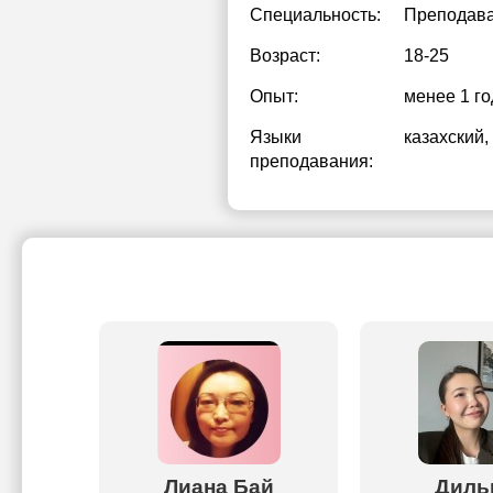
Специальность:
Преподава
Возраст:
18-25
Опыт:
менее 1 го
Языки
казахский
,
преподавания:
ен
Лиана Бай
Диль