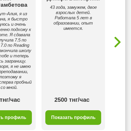
гамбетова
А
43 года, замужем, двое
взрослых детей.
ут-Алия, я из
Стаж
Работала 5 лет в
на, я быстро
образовании, опыт
уюсь и очень
имеется.
нно подхожу к
оте. Я сдавала
олучила 7.5 по
и 7.0 по Reading
закончила школу
тобе и теперь
ь заграницу.
оря, я не имею
преподавании,
 поэтому я
сперва пробный
 со мной.
тнг/час
2500 тнг/час
20
ть профиль
Показать профиль
Пок