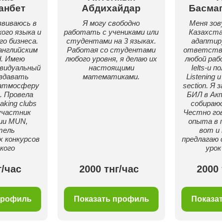
анбет
Абдихайдар
Басма
звиваюсь в
Я могу свободно
Меня зов
ого языка и
работать с учениками или
Казахста
о бизнеса.
студентами на 3 языках.
адаптир
английским
Работая со студентами
ответстве
d. Имею
любого уровня, я делаю их
любой раб
видуальный
настоящими
Ielts-и п
оздавать
математиками.
Listening 
атмосферу
section. Я 
. Провела
БИЛ в Ак
aking clubs
собираюс
участник
Честно гов
ии MUN,
опыта в 
тель
вот и
 конкурсов
предлагаю 
кого
урок
г/час
2000 тнг/час
2000 
профиль
Показать профиль
Показа