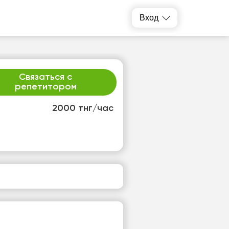
Вход
Связаться с
репетитором
2000 тнг/час
т
пт
3
14
т
Нет
одных
свободных
ов
часов