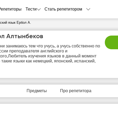
Репетиторы
Тести
Стать репетитором
ский язык Ербол А.
ол Алтынбеков
ни занимаюсь тем что учусь, а учусь собственно по
сии преподавателя английского и
ого,Любитель изучения языков в данный момент
 такие языки как немецкий, японский, испанский,
вс
пн
вт
ср
ч
9
10
11
12
1
Предметы
Про репетитора
Нет
Нет
Нет
Нет
Не
бодных
свободных
свободных
свободных
своб
асов
часов
часов
часов
час