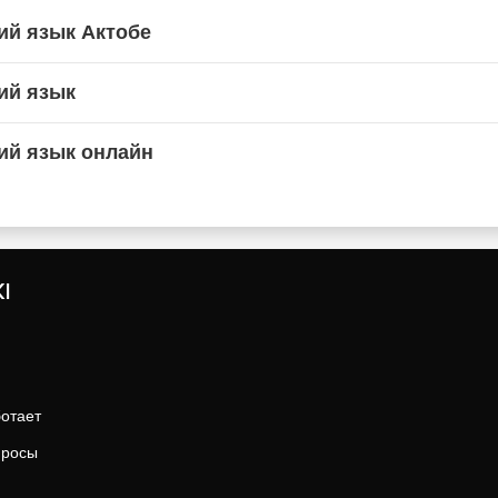
ий язык Актобе
ий язык
ий язык онлайн
I
ботает
просы