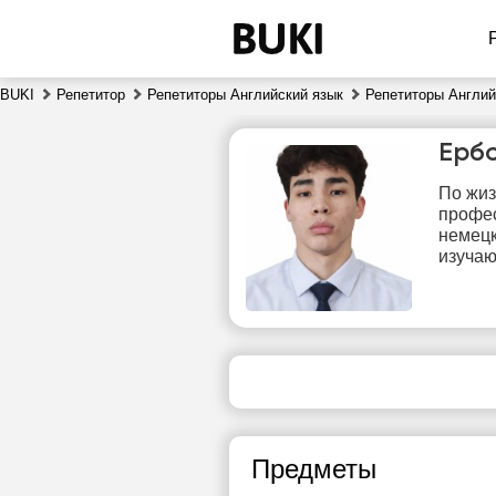
BUKI
Репетитор
Репетиторы Английский язык
Репетиторы Англий
Ерб
По жиз
профес
немецк
изучаю
сб
8
Нет
свободных
сво
часов
ч
Предметы