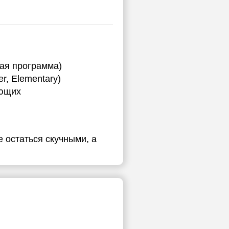
ная программа)
r, Elementary)
ающих
е остаться скучными, а