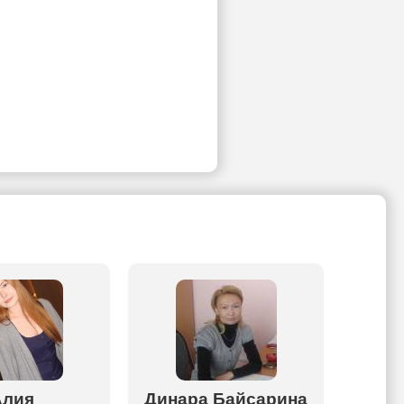
Алия
Динара Байсарина