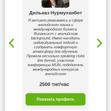
Дильназ Нурмуханбет
Ер
ослых и
Я активно развиваюсь в сфере
По жи
ня
английского языка и
учусь
международного бизнеса.
про
Финансист с английским
background. Имею находить
немец
индивидуальный подход и
языков
создавать комфортную
таки
атмосферу для обучения.
я
Провела несколько speaking clubs
для детей, участник
конференции MUN, победитель
международных конкурсов
английского
2500 тнг/час
ль
Показать профиль
П