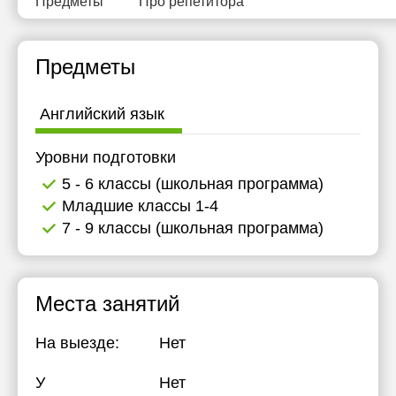
Предметы
Про репетитора
15:30
14:30
16:00
15:00
Предметы
19:00
15:30
Английский язык
19:30
16:00
20:00
19:00
Уровни подготовки
5 - 6 классы (школьная программа)
19:30
Младшие классы 1-4
20:00
7 - 9 классы (школьная программа)
Места занятий
На выезде:
Нет
У
Нет