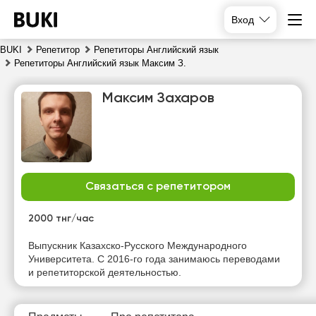
Вход
BUKI
Репетитор
Репетиторы Английский язык
Репетиторы Английский язык Максим З.
Максим Захаров
Связаться с репетитором
сб
вс
пн
вт
8
9
10
11
2000 тнг/час
Нет
Нет
Выпускник Казахско-Русского Международного
12:00
11:00
свободных
свободных
Университета. С 2016-го года занимаюсь переводами
часов
часов
и репетиторской деятельностью.
14:30
11:30
15:00
12:00