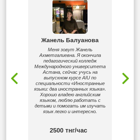
ев
Жанель Балуанова
З
tana IT
Меня зовут Жанель
Прив
а Астана
Ахметгалиевна. Я окончила
пер
педагогический колледж
преп
Международного университета
языка. 
Астана, сейчас учусь на
Личны
выпускном курсе AIU по
за
специальности «Иностранные
языки: два иностранных языка».
квали
Хорошо владею английским
а
языком, люблю работать с
эффек
детьми и помогать им изучать
атмосф
язык легко и интересно.
2500 тнг/час