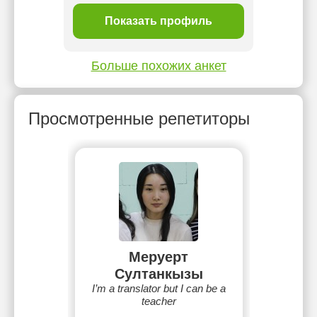
ль
Показать профиль
П
Больше похожих анкет
Просмотренные репетиторы
Меруерт
Султанкызы
I’m a translator but I can be a
teacher