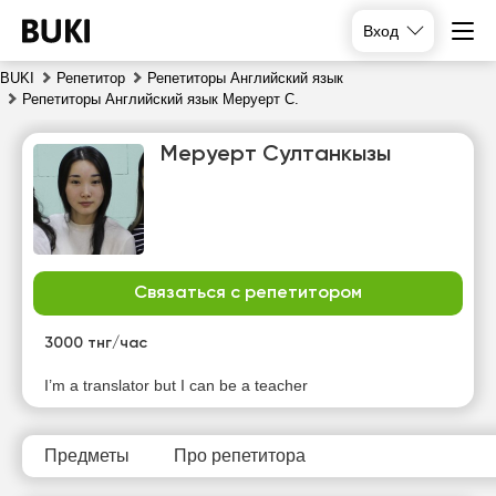
Вход
BUKI
Репетитор
Репетиторы Английский язык
Репетиторы Английский язык Меруерт С.
Меруерт Султанкызы
Связаться с репетитором
чт
пт
сб
вс
6
7
8
9
3000 тнг/час
Нет
Нет
Нет
Нет
I’m a translator but I can be a teacher
свободных
свободных
свободных
свободных
часов
часов
часов
часов
Предметы
Про репетитора