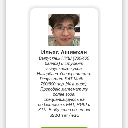
Ильяс Ашимхан
Выпускник НИШ (380/400
баллов) и студент
выпускного курса
Назарбаев Университета.
Результат SAT Math —
780/800 (top 1% в мире).
Преподаю математику
более года,
специализируюсь на
подготовке к ЕНТ, НИШ и
КТЛ. В обучении сочетаю
академическую глубину и
3500 тнг/час
дисциплину, привитую
годами занятий карате.