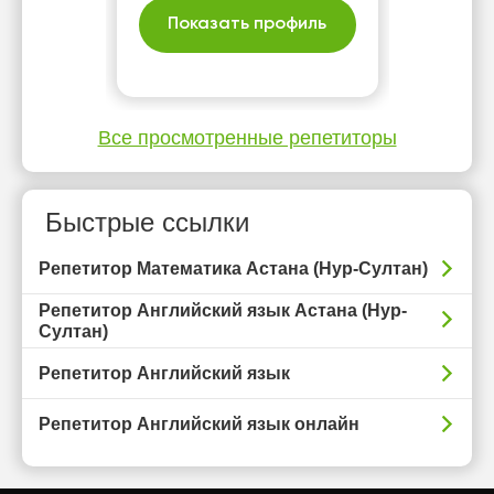
Помогаю понять логику
Показать профиль
предмета, а не только
формулы.
Все просмотренные репетиторы
Быстрые ссылки
Репетитор Математика Астана (Нур-Султан)
Репетитор Английский язык Астана (Нур-
Султан)
Репетитор Английский язык
Репетитор Английский язык онлайн