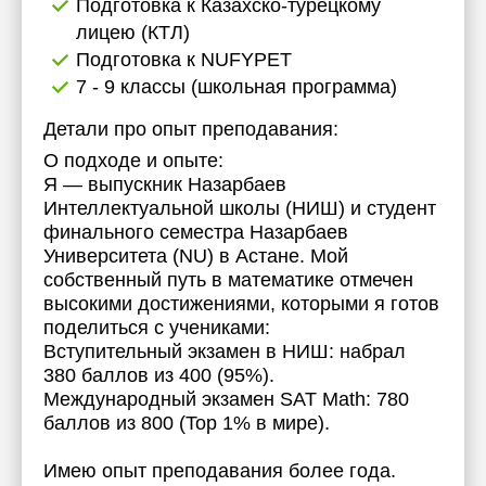
Подготовка к Казахско-турецкому
17:30
17:30
лицею (КТЛ)
Подготовка к NUFYPET
18:00
18:00
7 - 9 классы (школьная программа)
18:30
18:30
Детали про опыт преподавания:
19:00
19:00
О подходе и опыте:
Я — выпускник Назарбаев
19:30
19:30
Интеллектуальной школы (НИШ) и студент
финального семестра Назарбаев
20:00
20:00
Университета (NU) в Астане. Мой
20:30
20:30
собственный путь в математике отмечен
высокими достижениями, которыми я готов
21:00
21:00
поделиться с учениками:
Вступительный экзамен в НИШ: набрал
380 баллов из 400 (95%).
Международный экзамен SAT Math: 780
баллов из 800 (Top 1% в мире).
Имею опыт преподавания более года.