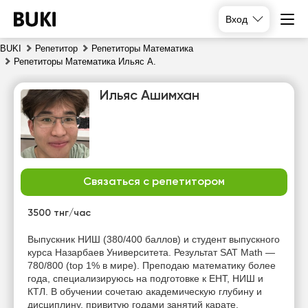
Вход
BUKI
Репетитор
Репетиторы Математика
Репетиторы Математика Ильяс А.
Ильяс Ашимхан
Связаться с репетитором
чт
пт
сб
вс
6
7
8
9
3500 тнг/час
Выпускник НИШ (380/400 баллов) и студент выпускного
18:30
18:00
10:00
10:00
курса Назарбаев Университета. Результат SAT Math —
780/800 (top 1% в мире). Преподаю математику более
19:00
18:30
10:30
10:30
года, специализируюсь на подготовке к ЕНТ, НИШ и
КТЛ. В обучении сочетаю академическую глубину и
19:30
19:00
11:00
11:00
дисциплину, привитую годами занятий карате.