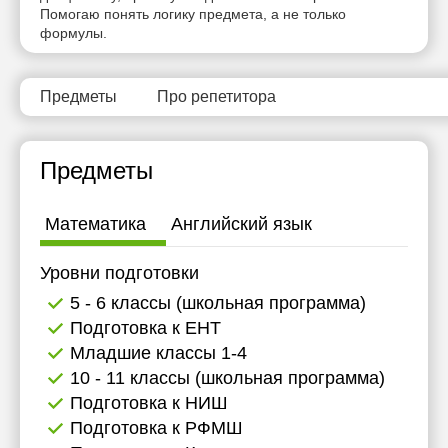
Помогаю понять логику предмета, а не только
20:00
19:30
11:30
11:30
формулы.
20:30
20:00
12:00
12:00
21:00
20:30
12:30
12:30
Предметы
Про репетитора
21:00
13:00
13:00
Предметы
13:30
13:30
14:00
14:00
Математика
Английский язык
14:30
14:30
Уровни подготовки
15:00
15:00
5 - 6 классы (школьная программа)
15:30
15:30
Подготовка к ЕНТ
Младшие классы 1-4
16:00
16:00
10 - 11 классы (школьная программа)
16:30
16:30
Подготовка к НИШ
Подготовка к РФМШ
17:00
17:00