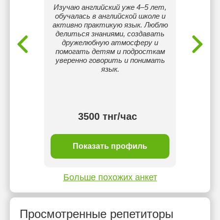
ентор в
Изучаю английский уже 4–5 лет,
О себ
е JUZ40
обучалась в английской школе и
респ
ла по
активно практикую язык. Люблю
конк
 учусь в
делиться знаниями, создавать
мате
я по
дружелюбную атмосферу и
Выпус
се
помогать детям и подросткам
уверенно говорить и понимать
язык.
тнг/
3500 тнг/час
ль
Показать профиль
П
Больше похожих анкет
Просмотренные репетиторы