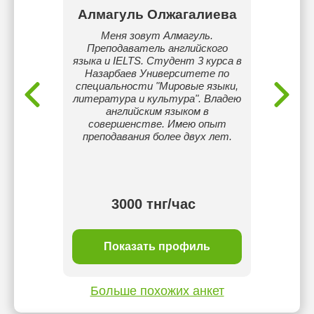
аев
Алмагуль Олжагалиева
Д
овней
Меня зовут Алмагуль.
Ме
S TOEFL
Преподаватель английского
диплом
NGLISH
языка и IELTS. Студент 3 курса в
англ
PREPARE
Назарбаев Университете по
педаго
S
специальности "Мировые языки,
опыто
литература и культура". Владею
опыт об
английским языком в
про
совершенстве. Имею опыт
моби
преподавания более двух лет.
поз
п
ста
3000 тнг/час
ль
Показать профиль
П
Больше похожих анкет