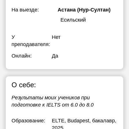
17:30
17:30
На выезде:
Астана (Нур-Султан)
18:00
18:00
Есильский
18:30
18:30
У
Нет
19:00
19:00
преподавателя:
19:30
19:30
Онлайн:
Да
20:00
20:00
20:30
20:30
О себе:
21:00
21:00
Результаты моих учеников при
подготовке к IELTS от 6.0 до 8.0
Образование:
ELTE, Budapest
, бакалавр,
2025