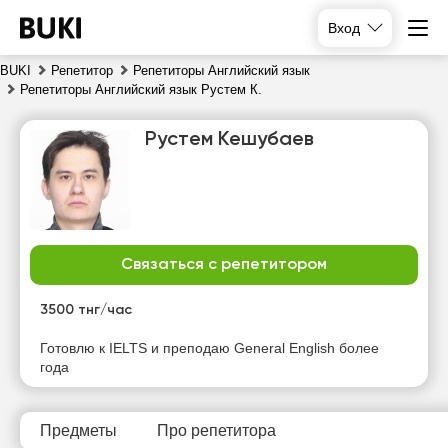
Вход
BUKI
Репетитор
Репетиторы Английский язык
Репетиторы Английский язык Рустем К.
Рустем Кешубаев
Связаться с репетитором
чт
пт
сб
вс
6
7
8
9
3500 тнг/час
Готовлю к IELTS и преподаю General English более
13:30
10:00
10:00
10:00
года
14:00
10:30
10:30
10:30
14:30
11:00
11:00
11:00
Предметы
Про репетитора