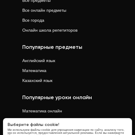
Все предметы
Все онлайн предметы
Все города
Онлайн школа репетиторов
Популярные предметы
Английский язык
Математика
Казахский язык
Популярные уроки онлайн
Математика
онлайн
Физика
онлайн
Выберите файлы cookie!
Ми используем файлы cookie для упрощения навигации по сайту, анализу того,
Химия
онлайн
как он используется, предоставления актуальной рекламы. Если вы нажимаете