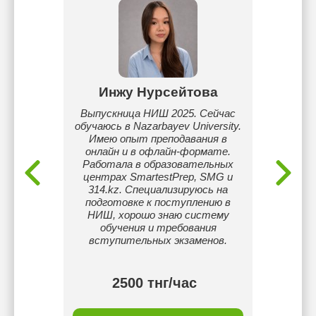
ва
Инжу Нурсейтова
На
 весело
Выпускница НИШ 2025. Сейчас
Вып
 моих
обучаюсь в Nazarbayev University.
Гумил
Имею опыт преподавания в
онлайн и в офлайн-формате.
Препода
Работала в образовательных
лет
центрах SmartestPrep, SMG и
садик
314.kz. Специализируюсь на
школах
подготовке к поступлению в
возрас
НИШ, хорошо знаю систему
бол
обучения и требования
носит
вступительных экзаменов.
ин
2500 тнг/час