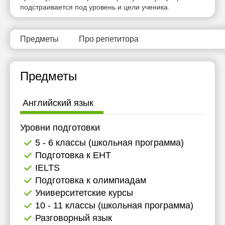
подстраивается под уровень и цели ученика.
11:30
12:00
Предметы
Про репетитора
12:30
15:00
Предметы
15:30
Английский язык
16:00
19:00
Уровни подготовки
5 - 6 классы (школьная программа)
19:30
Подготовка к ЕНТ
20:00
IELTS
Подготовка к олимпиадам
20:30
Университетские курсы
21:00
10 - 11 классы (школьная программа)
Разговорный язык