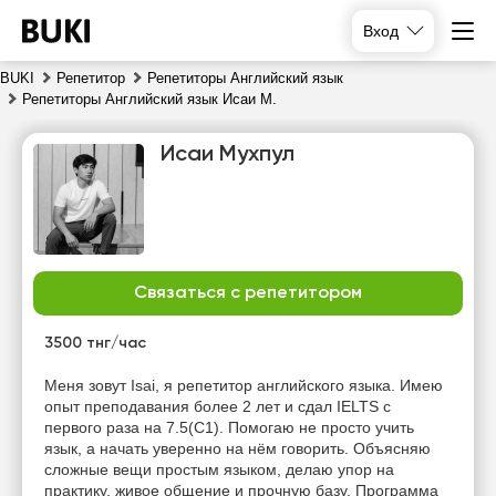
Вход
BUKI
Репетитор
Репетиторы Английский язык
Репетиторы Английский язык Исаи М.
Исаи Мухпул
Связаться с репетитором
пт
сб
вс
пн
7
8
9
10
3500 тнг/час
Нет
Нет
Нет
Меня зовут Isai, я репетитор английского языка. Имею
10:00
свободных
свободных
свободных
опыт преподавания более 2 лет и сдал IELTS с
часов
часов
часов
первого раза на 7.5(С1). Помогаю не просто учить
10:30
язык, а начать уверенно на нём говорить. Объясняю
сложные вещи простым языком, делаю упор на
11:00
практику, живое общение и прочную базу. Программа