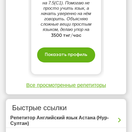
на 7.5(С1). Помогаю не
просто учить язык, а
начать уверенно на нём
говорить. Объясняю
сложные вещи простым
языком, делаю упор на
практику, живое общение и
3500 тнг/час
прочную базу. Программа
подстраивается под
уровень и цели ученика.
Показать профиль
Все просмотренные репетиторы
Быстрые ссылки
Репетитор Английский язык Астана (Нур-
Султан)