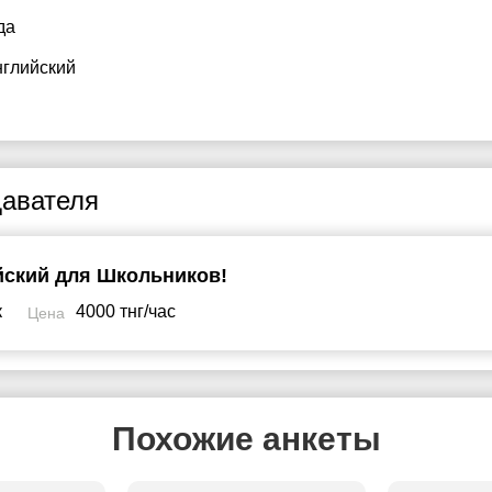
да
нглийский
авателя
йский для Школьников!
к
4000 тнг/час
Цена
Похожие анкеты