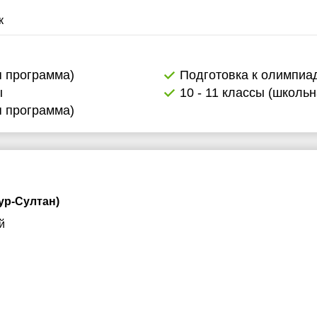
12:30
к
13:00
я программа)
Подготовка к олимпиа
ы
10 - 11 классы (школь
я программа)
ур-Султан)
й