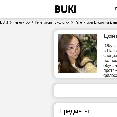
BUKI
Репетитор
Репетиторы Биология
Репетиторы Биология Дан
Дан
-Обуча
в Норв
специа
полном
обучал
протяж
пт
филос
7
17:00
сво
ч
17:30
Предметы
18:00