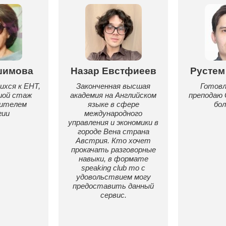
шимова
Назар Евстфиеев
Рустем
хся к ЕНТ,
Законченная высшая
Готовл
шой стаж
академия на Английском
преподаю G
чителем
языке в сфере
бол
гии
международного
управления и экономики в
городе Вена страна
Австрия. Кто хочет
прокачать разговорные
навыки, в формате
speaking club то с
удовольствием могу
предоставить данный
сервис.