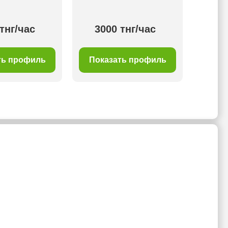
тнг/час
3000 тнг/час
40
ть профиль
Показать профиль
Пок