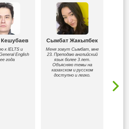
 Кешубаев
Сымбат Жакыпбек
С
ю к IELTS и
Меня зовут Сымбат, мне
Выпу
eneral English
23. Преподаю английский
Астана
ее года
язык более 3 лет.
E&M,
Объясняю темы на
Calcul
казахском и русском
препо
доступно и легко.
Преп