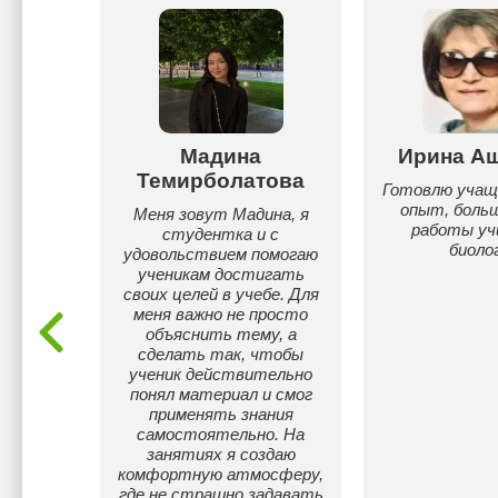
атаева
Мадина
Ирина А
Темирболатова
ницей
Готовлю учащи
анчжоу
опыт, боль
Меня зовут Мадина, я
льтета
работы у
студентка и с
ыка и
биоло
удовольствием помогаю
ы
ученикам достигать
своих целей в учебе. Для
меня важно не просто
объяснить тему, а
сделать так, чтобы
ученик действительно
понял материал и смог
применять знания
самостоятельно. На
занятиях я создаю
комфортную атмосферу,
где не страшно задавать