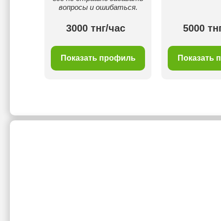
вопросы и ошибаться.
ас
3000 тнг/час
5000 тн
филь
Показать профиль
Показать 