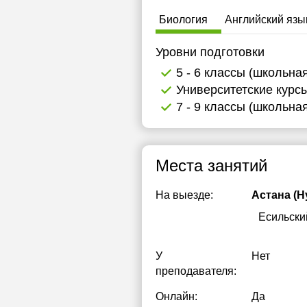
18:30
Биология
Английский язы
19:00
Уровни подготовки
5 - 6 классы (школьна
Университетские курс
7 - 9 классы (школьна
Места занятий
На выезде:
Астана (Н
Есильски
У
Нет
преподавателя:
Онлайн:
Да