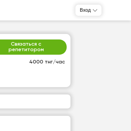
Вход
Связаться с
репетитором
4000 тнг/час
р
чт
2
13
т
Нет
одных
свободных
ов
часов