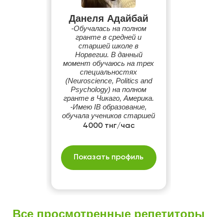
Данеля Адайбай
-Обучалась на полном
гранте в средней и
старшей школе в
Норвегии. В данный
момент обучаюсь на трех
специальностях
(Neuroscience, Politics and
Psychology) на полном
гранте в Чикаго, Америка.
-Имею IB образование,
обучала учеников старшей
школы английским языком
4000 тнг/час
на протяжении 2х лет.
-Изучала английскую
литературу, философию и
Показать профиль
психологию.
Все просмотренные репетиторы