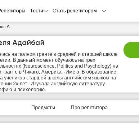
Репетиторы
Тести
Стать репетитором
еля А.
еля Адайбай
лась на полном гранте в средней и старшей школе
егии. В данный момент обучаюсь на трех
льностях (Neuroscience, Politics and Psychology) на
 гранте в Чикаго, Америка. -Имею IB образование,
а учеников старшей школы английским языком на
ении 2х лет. -Изучала английскую литературу,
сб
вс
пн
вт
с
офию и психологию.
8
9
10
11
1
Предметы
Про репетитора
Нет
Нет
Нет
Не
11:00
бодных
свободных
свободных
своб
асов
часов
часов
час
11:30
12:00