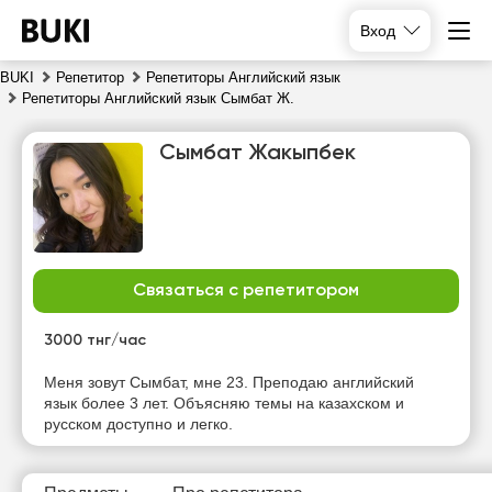
Вход
BUKI
Репетитор
Репетиторы Английский язык
Репетиторы Английский язык Сымбат Ж.
Сымбат Жакыпбек
Связаться с репетитором
сб
вс
пн
вт
8
9
10
11
3000 тнг/час
Нет
Нет
Нет
Меня зовут Сымбат, мне 23. Преподаю английский
11:00
свободных
свободных
свободных
язык более 3 лет. Объясняю темы на казахском и
часов
часов
часов
русском доступно и легко.
11:30
12:00