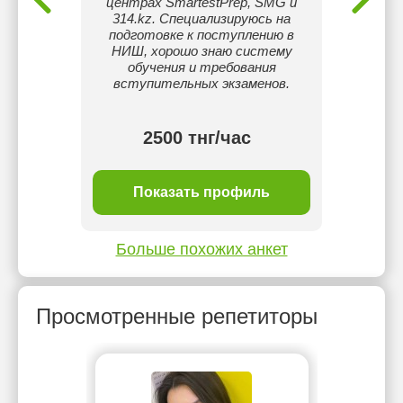
центрах SmartestPrep, SMG и
314.kz. Специализируюсь на
подготовке к поступлению в
НИШ, хорошо знаю систему
обучения и требования
вступительных экзаменов.
2500 тнг/час
ль
Показать профиль
П
Больше похожих анкет
Просмотренные репетиторы