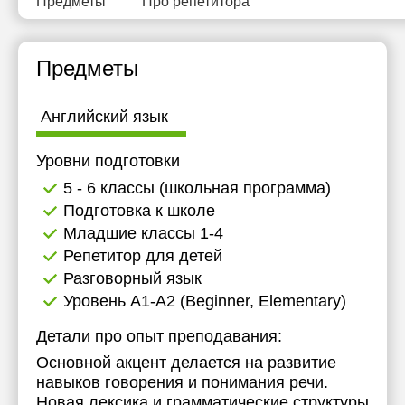
Предметы
Про репетитора
12:30
13:00
Предметы
15:00
Английский язык
15:30
16:00
Уровни подготовки
5 - 6 классы (школьная программа)
16:30
Подготовка к школе
17:00
Младшие классы 1-4
Репетитор для детей
17:30
Разговорный язык
18:00
Уровень А1-А2 (Beginner, Elementary)
18:30
Детали про опыт преподавания:
19:00
Основной акцент делается на развитие
навыков говорения и понимания речи.
Новая лексика и грамматические структуры