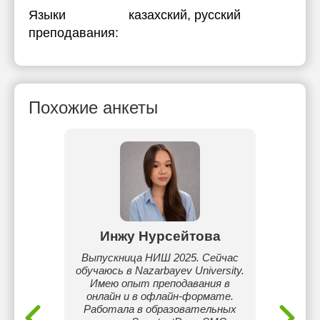
Языки
казахский
, русский
преподавания:
Похожие анкеты
нова
Инжу Нурсейтова
А
ык для
Выпускница НИШ 2025. Сейчас
Выпуск
обучаюсь в Nazarbayev University.
20
Имею опыт преподавания в
между
онлайн и в офлайн-формате.
англи
Работала в образовательных
препод